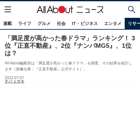
連載
ライフ
グルメ
社会
IT・ビジネス
エンタメ
リサ
「満足度が高かった春ドラマ」ランキング！ 3
位『正直不動産』、2位『ナンバMG5』、1位
は？
All About編集部は「満足度が高かった春ドラマ」を調査。その結果を紹介し
ます（画像出典：『正直不動産』公式サイト）。
2022.07.07
チバ ミサキ