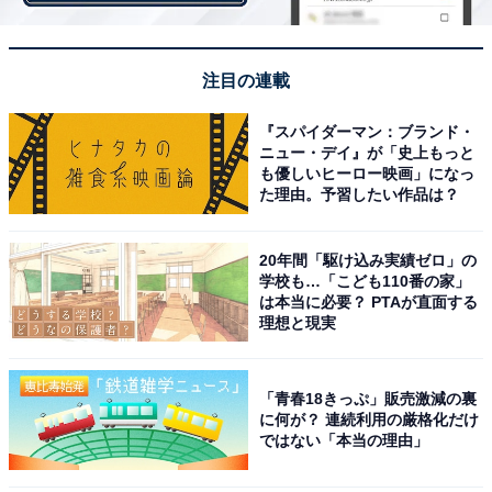
ー一家“難破家”の次男として生まれた剛の夢は“脱ヤンキ
ー“。家族には内緒で、普通の高校生として白百合高校へ
入学。しかしそんな剛の願いもむなしく、いじめられて
注目の連載
いた友人を特攻服で助けたこときっかけに、次々にヤン
キーがらみの事件に巻き込まれてしまいます。不良高校
『スパイダーマン：ブランド・
ニュー・デイ』が「史上もっと
で知られる市松高校の一匹狼・伍代直樹には、話題の若
も優しいヒーロー映画」になっ
手俳優・神尾楓珠さんが。この2人の関係にも注目で
た理由。予習したい作品は？
す。
20年間「駆け込み実績ゼロ」の
学校も…「こども110番の家」
選んだ理由に「コメディ満載のドラマだが、感動する場
は本当に必要？ PTAが直面する
理想と現実
面もあってとても面白かった。ヤンキードラマはあまり
好きじゃないが、このドラマは毎回欠かさず見ていた」
「家族がゴリゴリのヤンキーの話しで面白かった」「次
「青春18きっぷ」販売激減の裏
に何が？ 連続利用の厳格化だけ
男難波剛の心の切なさがみていて苦しくもあり、学校生
ではない「本当の理由」
活が楽しくてたまらないのがよかった」