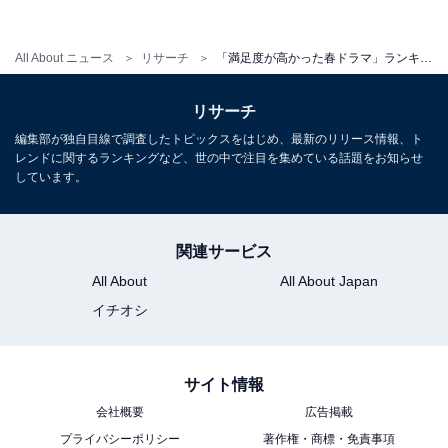
All About ニュース
リサーチ
「満足度が高かった春ドラマ」ランキング！ 3位『正直不動産』、2位『ナンバMG5』、1位は？
リサーチ
編集部が独自目線で調査したトピックスをはじめ、最新のリリース情報、ト
レンドに関するランキングなど、世の中で注目を集めている話題をお知らせ
しています。
関連サービス
『マイファミリー』（画像出典：
公式サイト
）
All About
All About Japan
イチオシ
見事第1位に選ばれたのは、嵐のメンバー・二宮和也さ
んと女優・多部未華子さんの再共演が話題となった日曜
劇場『マイファミリー』でした！ 『山田太郎ものがた
サイト情報
り』以来、15年ぶりの共演となる2人が演じたのは、最
会社概要
広告掲載
愛の娘を誘拐された夫婦役。表では理想の夫婦を演じて
プライバシーポリシー
著作権・商標・免責事項