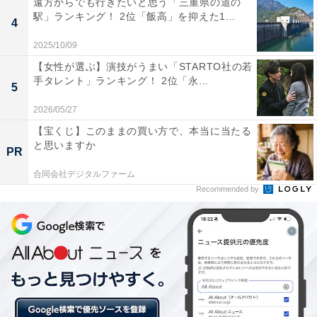
遠方からでも行きたいと思う「三重県の道の
駅」ランキング！ 2位「飯高」を抑えた1...
2位：『ナンバMG5』（フジテレビ系水曜夜10
4
時）
2025/10/09
【女性が選ぶ】演技がうまい「STARTO社の若
手タレント」ランキング！ 2位「永...
5
2026/05/27
【宝くじ】このままの買い方で、本当に当たる
と思いますか
PR
合同会社デジタルファーム
Recommended by
『ナンバMG5』（画像出典：
公式サイト
）
2位は、フジテレビ系『ナンバMG5』がランクイン。人
気の同名コミックが原作の作品です。筋金入りのヤンキ