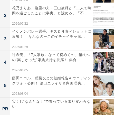
2026/03/08
花乃まりあ、趣里の夫・三山凌輝と「二人で時
間を過ごしたことは事実」と認める。「不...
2
2026/07/22
イケメンバレー選手、キス＆耳食べショットに
反響！ 「なんなのーこのイチャイチャ感...
3
2026/01/29
辻希美、「7人家族になって初めての」箱根へ
の“楽しかった”家族旅行を披露！ 集合...
4
2026/04/05
藤田ニコル、稲葉友との結婚報告＆ウエディン
グフォト公開！ 池田エライザ＆内田理央...
5
2023/08/04
宝くじ“なんとなく”で買っている限り変わらな
い
PR