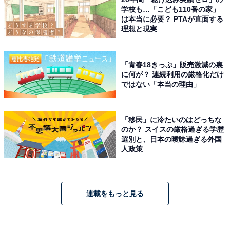
学校も…「こども110番の家」
は本当に必要？ PTAが直面する
理想と現実
「青春18きっぷ」販売激減の裏
に何が？ 連続利用の厳格化だけ
ではない「本当の理由」
「移民」に冷たいのはどっちな
のか？ スイスの厳格過ぎる学歴
選別と、日本の曖昧過ぎる外国
人政策
連載をもっと見る