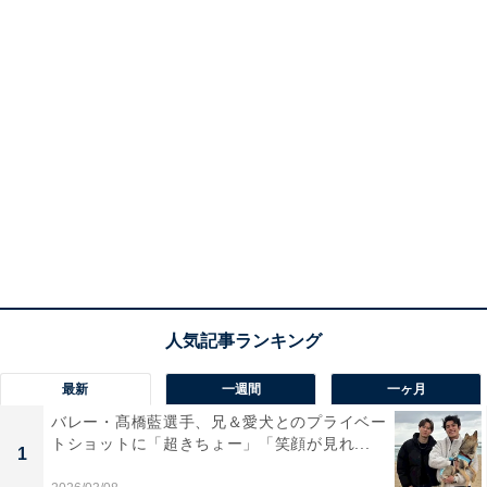
最新
一週間
一ヶ月
バレー・髙橋藍選手、兄＆愛犬とのプライベー
トショットに「超きちょー」「笑顔が見れ...
1