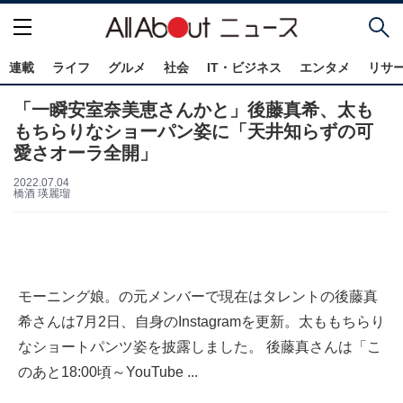
連載
ライフ
グルメ
社会
IT・ビジネス
エンタメ
リサ
「一瞬安室奈美恵さんかと」後藤真希、太も
もちらりなショーパン姿に「天井知らずの可
愛さオーラ全開」
2022.07.04
橋酒 瑛麗瑠
モーニング娘。の元メンバーで現在はタレントの後藤真
希さんは7月2日、自身のInstagramを更新。太ももちらり
なショートパンツ姿を披露しました。 後藤真さんは「こ
のあと18:00頃～YouTube ...