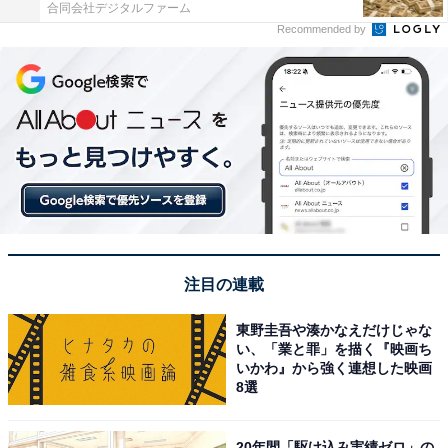
合同会社デジタルファーム
Recommended by
注目の連載
東野圭吾や湊かなえだけじゃな
い、「業と罪」を描く『映画ち
いかわ』から強く連想した映画
8選
20年間「駆け込み実績ゼロ」の