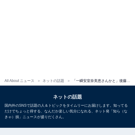
All About ニュース
ネットの話題
「一瞬安室奈美恵さんかと」後藤真希、太ももちらりなショーパン姿に「天井知らずの可愛さオーラ全開」
ネットの話題
国内外のSNSで話題の人＆トピックをタイムリーにお届けします。知ってる
だけでちょっと得する、なんだか楽しい気分になれる、ネット発「知ら（な
きゃ）損」ニュースが盛りだくさん。