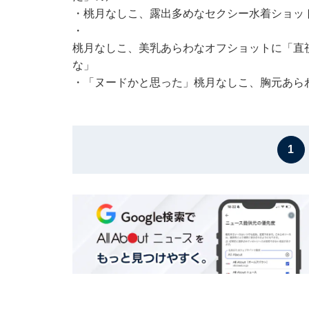
・
桃月なしこ、露出多めなセクシー水着ショッ
・
桃月なしこ、美乳あらわなオフショットに「直
な」
・
「ヌードかと思った」桃月なしこ、胸元あら
1