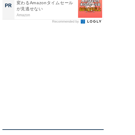
変わるAmazonタイムセール
話題の
PR
PR
が見逃せない
た
Amazon
デノン
Recommended by