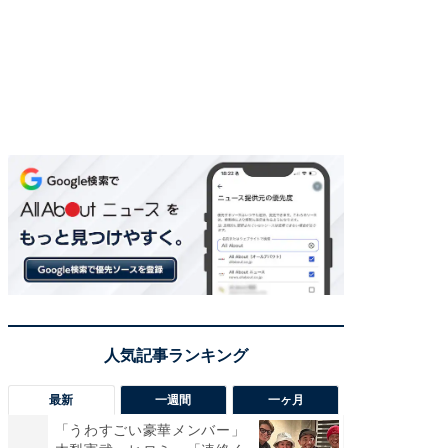
最新
一週間
一ヶ月
「うわすごい豪華メンバー」
「さす