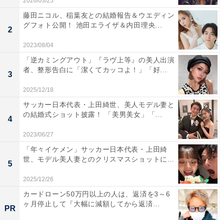
2026/03/25
藤田ニコル、稲葉友との結婚報告＆ウエディン
グフォト公開！ 池田エライザ＆内田理央...
2
2023/08/04
「逆カミングアウト」『ラヴ上等』の美人出演
者、整形告白に「潔くてカッコよ！」「好...
3
2025/12/18
サッカー日本代表・上田綺世、美人モデル妻と
の結婚式ショット披露！ 「美男美女」「...
4
2023/06/27
「年々イケメン」サッカー日本代表・上田綺
世、モデル美人妻とのクリスマスショットに...
5
2025/12/26
カードローン50万円以上の人は、返済を3～6
ヶ月停止して『大幅に減額してから返済...
PR