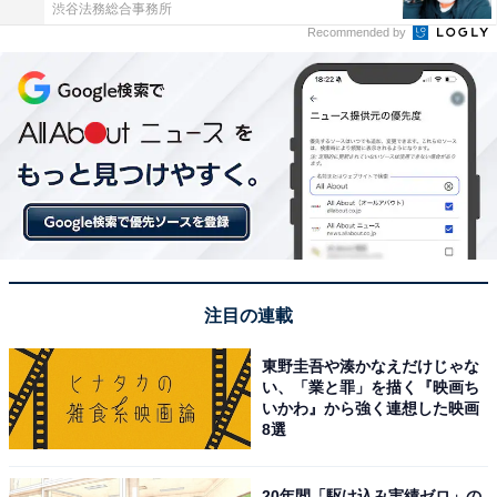
渋谷法務総合事務所
Recommended by
注目の連載
東野圭吾や湊かなえだけじゃな
い、「業と罪」を描く『映画ち
いかわ』から強く連想した映画
8選
20年間「駆け込み実績ゼロ」の