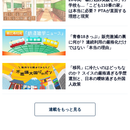
学校も…「こども110番の家」
は本当に必要？ PTAが直面する
理想と現実
「青春18きっぷ」販売激減の裏
に何が？ 連続利用の厳格化だけ
ではない「本当の理由」
「移民」に冷たいのはどっちな
のか？ スイスの厳格過ぎる学歴
選別と、日本の曖昧過ぎる外国
人政策
連載をもっと見る