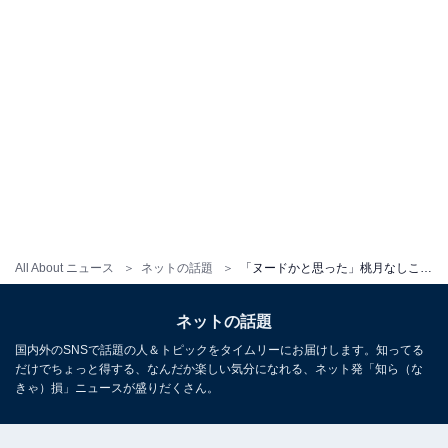
All About ニュース
ネットの話題
「ヌードかと思った」桃月なしこ、胸元あらわな水着で寝そべりショットを公開！ 「超セクシー」
ネットの話題
国内外のSNSで話題の人＆トピックをタイムリーにお届けします。知ってる
だけでちょっと得する、なんだか楽しい気分になれる、ネット発「知ら（な
きゃ）損」ニュースが盛りだくさん。