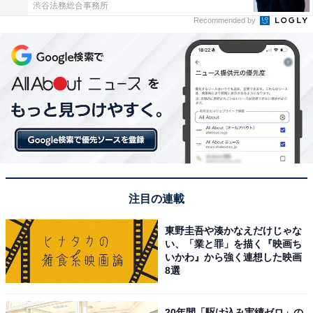
渋谷法務総合事務所
Recommended by
注目の連載
東野圭吾や湊かなえだけじゃな
い、「業と罪」を描く『映画ち
いかわ』から強く連想した映画
8選
20年間「駆け込み実績ゼロ」の