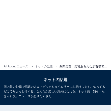
All About ニュース
ネットの話題
白間美瑠、美乳あらわな水着姿で3姉弟レアショット公開！ 「3ショットきたぁあ」「ずっと見たかった写真」
ネットの話題
国内外のSNSで話題の人＆トピックをタイムリーにお届けします。知ってる
だけでちょっと得する、なんだか楽しい気分になれる、ネット発「知ら（な
きゃ）損」ニュースが盛りだくさん。