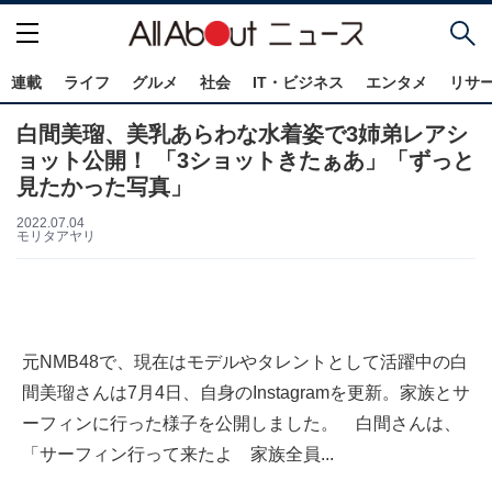
連載
ライフ
グルメ
社会
IT・ビジネス
エンタメ
リサ
白間美瑠、美乳あらわな水着姿で3姉弟レアシ
ョット公開！ 「3ショットきたぁあ」「ずっと
見たかった写真」
2022.07.04
モリタアヤリ
元NMB48で、現在はモデルやタレントとして活躍中の白
間美瑠さんは7月4日、自身のInstagramを更新。家族とサ
ーフィンに行った様子を公開しました。 白間さんは、
「サーフィン行って来たよ 家族全員...