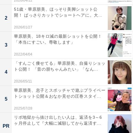
2026/04/12
51歳・華原朋美、ほっそり美脚ショット公
開！ ばっさりカットでショートヘアに。大...
2
2026/01/27
華原朋美、18キロ減の最新ショットを公開！
「本当にすごい。尊敬します」
3
2022/04/04
「すんごく痩せてる」華原朋美、自撮りショッ
ト公開！ 「昔の朋ちゃんみたい」「なん...
4
2026/05/11
華原朋美、息子とスポッチャで遊ぶプライベー
トショット公開＆おなか見せの圧巻スタイ...
5
2025/07/28
リボ地獄から抜け出したい人は、返済を3～6
ヶ月停止して『大幅に減額してから返済す...
PR