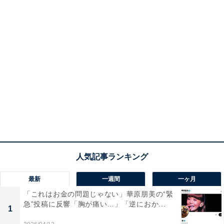
最新
一週間
一ヶ月
「これはお金の問題じゃない」華原朋美の“緊
急”投稿に反響「胸が痛い…」「逆におか...
1