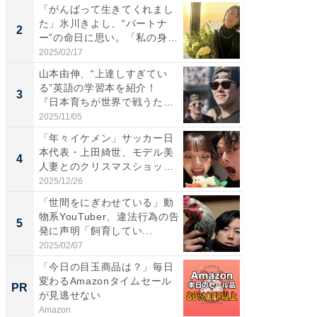
「がんばって生きてくれまし
「女の
た」氷川きよし、“パートナ
介、バ
2
2
ー”の命日に思い。「私の身
らのプレ
体...
愛...
2025/02/17
2026/08/0
山本由伸、“上達しすぎてい
「脚が
る”英語の学習本を紹介！
横川尚
3
3
『日本育ちが世界で戦うため
ムキな姿
の...
刃...
2025/11/05
2026/08/0
「年々イケメン」サッカー日
「え、
本代表・上田綺世、モデル美
芸人、2
4
4
人妻とのクリスマスショット
エットに
に...
2025/12/26
2026/08/0
「世間をにぎわせている」動
「脳がバ
物系YouTuber、違法行為の告
装姿が話
5
5
発に声明「飼育してい...
のお父さ
2025/02/07
2026/08/0
「今日の目玉商品は？」毎日
アクセ
変わるAmazonタイムセール
「最適
PR
PR
が見逃せない
りの舞
Amazon
アクセン