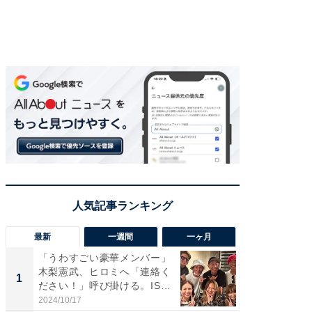
最新
一週間
一ヶ月
「うわすごい豪華メンバー」
「さす
木梨憲武、ヒロミへ「連絡く
は」高
1
1
ださい！」呼び掛ける。IS
災地を
S...
「カ...
2024/10/17
2026/08/0