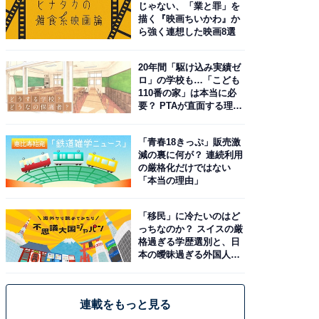
じゃない、「業と罪」を
描く『映画ちいかわ』か
ら強く連想した映画8選
20年間「駆け込み実績ゼ
ロ」の学校も…「こども
110番の家」は本当に必
要？ PTAが直面する理想
と現実
「青春18きっぷ」販売激
減の裏に何が？ 連続利用
の厳格化だけではない
「本当の理由」
「移民」に冷たいのはど
っちなのか？ スイスの厳
格過ぎる学歴選別と、日
本の曖昧過ぎる外国人政
策
連載をもっと見る