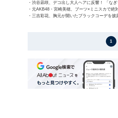
・
渋谷凪咲、デコ出し大人ヘアに反響！ 「な
・
元AKB48・宮崎美穂、ブーツ×ミニスカで
・
三吉彩花、胸元が開いたブラックコーデを披露
1