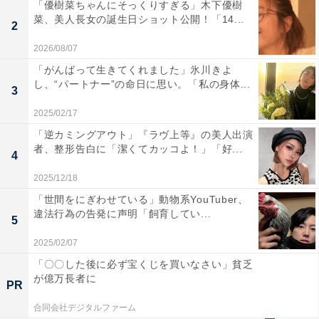
「優樹菜ちゃんにそっくりすぎる」木下優樹
菜、美人長女の誕生日ショット公開！「14...
2
2026/08/07
「がんばって生きてくれました」氷川きよ
し、“パートナー”の命日に思い。「私の身体...
3
2025/02/17
「逆カミングアウト」『ラヴ上等』の美人出演
者、整形告白に「潔くてカッコよ！」「好...
4
2025/12/18
「世間をにぎわせている」動物系YouTuber、
違法行為の告発に声明「飼育してい...
5
2025/02/07
「〇〇した後に必ず宝くじを買いなさい」貧乏
が億万長者に
PR
合同会社デジタルファーム