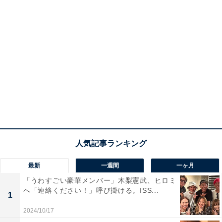
最新
一週間
一ヶ月
「うわすごい豪華メンバー」木梨憲武、ヒロミ
へ「連絡ください！」呼び掛ける。ISS...
1
2024/10/17