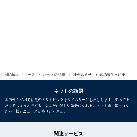
All About ニュース
ネットの話題
小柳ルミ子、70歳の誕生日に美脚ショット公開「奇跡の70才」「スタイル抜群です！！」
ネットの話題
国内外のSNSで話題の人＆トピックをタイムリーにお届けします。知ってる
だけでちょっと得する、なんだか楽しい気分になれる、ネット発「知ら（な
きゃ）損」ニュースが盛りだくさん。
関連サービス