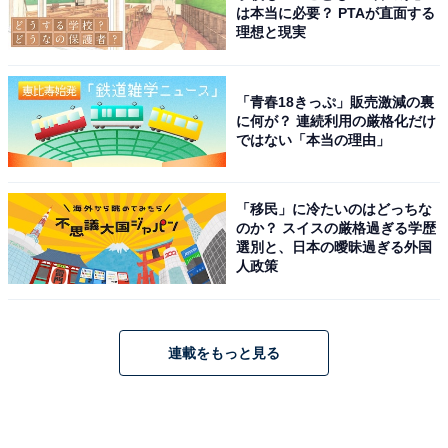
は本当に必要？ PTAが直面する
理想と現実
「青春18きっぷ」販売激減の裏
に何が？ 連続利用の厳格化だけ
ではない「本当の理由」
「移民」に冷たいのはどっちな
のか？ スイスの厳格過ぎる学歴
選別と、日本の曖昧過ぎる外国
人政策
連載をもっと見る