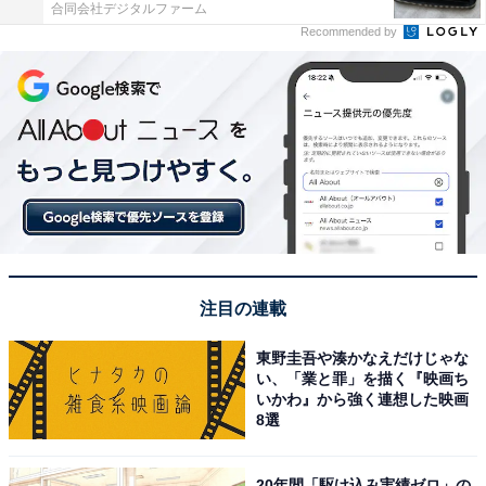
合同会社デジタルファーム
Recommended by
注目の連載
東野圭吾や湊かなえだけじゃな
い、「業と罪」を描く『映画ち
いかわ』から強く連想した映画
8選
20年間「駆け込み実績ゼロ」の