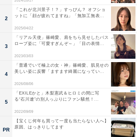
2024/10/17
「これが北川景子！？」すっぴん？ オフショ
ットに「顔が疲れてますね」「無加工無表...
2
2025/04/22
「リアル天使」篠崎愛、肩をちら見せしたバス
ローブ姿に「可愛すぎんぞ～」「目の表情...
3
2023/03/03
「普通でいて極上の女・神」篠崎愛、肌見せの
美しい姿に反響「ますます綺麗になってい...
4
2026/08/06
「EXILEかと」木梨憲武＆ヒロミの間に写
る“石川遼”の別人っぷりにファン騒然！...
5
2022/09/09
【宝くじ何年も買って一度も当たらない人へ】
原因、はっきりしてます
PR