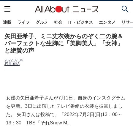
連載
ライフ
グルメ
社会
IT・ビジネス
エンタメ
リサ
矢田亜希子、ミニ丈衣装からのぞく二の腕＆
パーフェクトな生脚に「美脚美人」「女神」
と絶賛の声
2022.07.04
石井 有紀
女優の矢田亜希子さんが7月1日、自身のインスタグラム
を更新。3日に出演したテレビ番組の衣装を披露しまし
た。 矢田さんは投稿で、「2022年7月3日(日)13：00～
13：30 TBS『それSnow M...