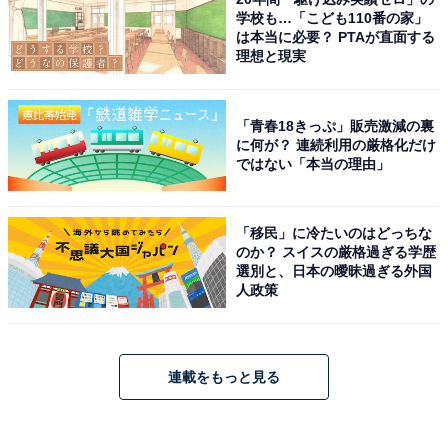
学校も…「こども110番の家」
は本当に必要？ PTAが直面する
理想と現実
「青春18きっぷ」販売激減の裏
に何が？ 連続利用の厳格化だけ
ではない「本当の理由」
「移民」に冷たいのはどっちな
のか？ スイスの厳格過ぎる学歴
選別と、日本の曖昧過ぎる外国
人政策
連載をもっと見る