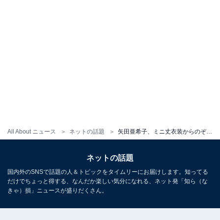
All About ニュース
ネットの話題
矢田亜希子、ミニ丈衣装からのぞく二の腕＆パーフェクトな生脚に「美脚美人」「女神」と絶賛の声
ネットの話題
国内外のSNSで話題の人＆トピックをタイムリーにお届けします。知ってる
だけでちょっと得する、なんだか楽しい気分になれる、ネット発「知ら（な
きゃ）損」ニュースが盛りだくさん。