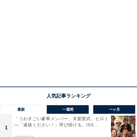
最新
一週間
一ヶ月
「うわすごい豪華メンバー」木梨憲武、ヒロミ
へ「連絡ください！」呼び掛ける。ISS...
1