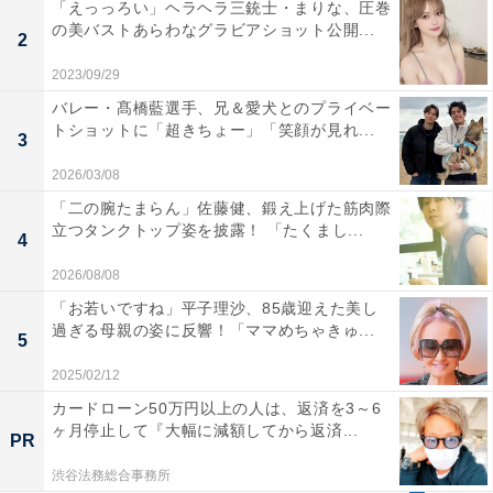
「えっっろい」ヘラヘラ三銃士・まりな、圧巻
の美バストあらわなグラビアショット公開...
2
2023/09/29
バレー・髙橋藍選手、兄＆愛犬とのプライベー
トショットに「超きちょー」「笑顔が見れ...
3
2026/03/08
「二の腕たまらん」佐藤健、鍛え上げた筋肉際
立つタンクトップ姿を披露！ 「たくまし...
4
2026/08/08
「お若いですね」平子理沙、85歳迎えた美し
過ぎる母親の姿に反響！「ママめちゃきゅ...
5
2025/02/12
カードローン50万円以上の人は、返済を3～6
ヶ月停止して『大幅に減額してから返済...
PR
渋谷法務総合事務所