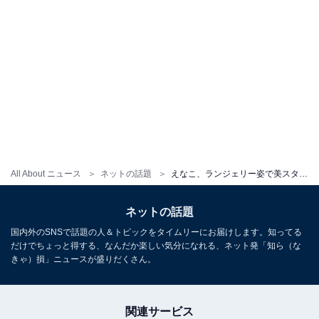
All About ニュース
ネットの話題
えなこ、ランジェリー姿で美スタイルを披露！「色っぽい」「これまたセクシー」
ネットの話題
国内外のSNSで話題の人＆トピックをタイムリーにお届けします。知ってる
だけでちょっと得する、なんだか楽しい気分になれる、ネット発「知ら（な
きゃ）損」ニュースが盛りだくさん。
関連サービス