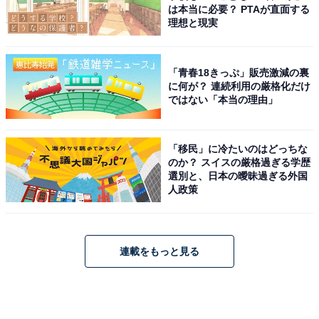
は本当に必要？ PTAが直面する
理想と現実
「青春18きっぷ」販売激減の裏
に何が？ 連続利用の厳格化だけ
ではない「本当の理由」
「移民」に冷たいのはどっちな
のか？ スイスの厳格過ぎる学歴
選別と、日本の曖昧過ぎる外国
人政策
連載をもっと見る