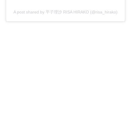
A post shared by 平子理沙 RISA HIRAKO (@risa_hirako)