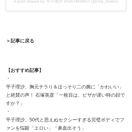
A post shared by 平子理沙 RISA HIRAKO (@risa_hirako)
＞記事に戻る
【おすすめ記事】
・
平子理沙、胸元チラり＆ほっそり二の腕に「かわいい」
と絶賛の声！ 石塚英彦「一枚目は、ピザが遅い時の顔で
すか？」
・
平子理沙、50代と思えぬセクシーすぎる完璧ボディでフ
ァンを悩殺「エロい」「鼻血出そう」