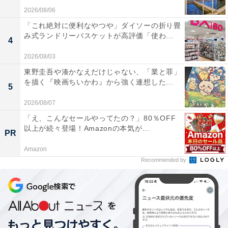
2026/08/06
「これ絶対に便利なやつや」ダイソーの折り畳
み式ランドリーバスケットが高評価「使わ...
4
2026/08/03
東野圭吾や湊かなえだけじゃない、「業と罪」
を描く『映画ちいかわ』から強く連想した...
5
2026/08/07
「え、こんなセールやってたの？」80％OFF
以上が続々登場！Amazonの本気が...
PR
Amazon
Recommended by