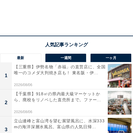
最新
一週間
一ヶ月
【三重県】伊勢名物「赤福」の直営店に、全国
唯一のコメダ大判焼き店も！ 東名阪・伊...
1
2026/08/06
【千葉県】918㎡の県内最大級マーケットか
ら、廃校をリノベした直売所まで。ファー...
2
2026/08/06
立山連峰と富山湾を望む展望風呂に、水深333
mの海洋深層水風呂。富山県の人気日帰...
3