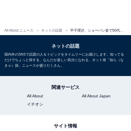
All About ニュース
ネットの話題
平子理沙、ショーパン姿で50代とは思えぬ美脚＆美スタイルを披露！ 「現実離れした可愛さ」
ネットの話題
国内外のSNSで話題の人＆トピックをタイムリーにお届けします。知ってる
だけでちょっと得する、なんだか楽しい気分になれる、ネット発「知ら（な
きゃ）損」ニュースが盛りだくさん。
関連サービス
All About
All About Japan
イチオシ
サイト情報