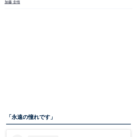
加藤 圭悟
「永遠の憧れです」