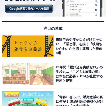
注目の連載
東野圭吾や湊かなえだけじゃな
い、「業と罪」を描く『映画ち
いかわ』から強く連想した映画
8選
20年間「駆け込み実績ゼロ」の
学校も…「こども110番の家」
は本当に必要？ PTAが直面する
理想と現実
「青春18きっぷ」販売激減の裏
に何が？ 連続利用の厳格化だけ