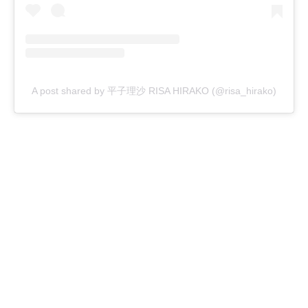
A post shared by 平子理沙 RISA HIRAKO (@risa_hirako)