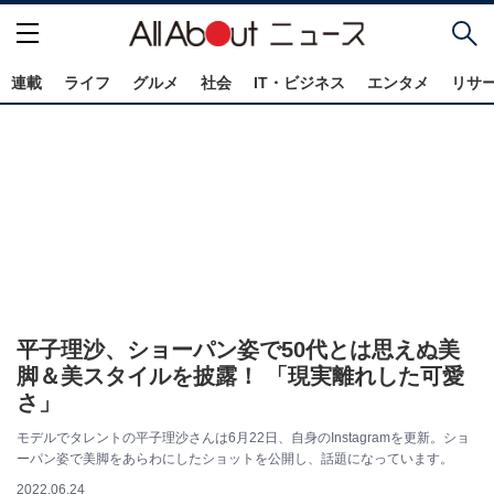
連載
ライフ
グルメ
社会
IT・ビジネス
エンタメ
リサ
平子理沙、ショーパン姿で50代とは思えぬ美
脚＆美スタイルを披露！ 「現実離れした可愛
さ」
モデルでタレントの平子理沙さんは6月22日、自身のInstagramを更新。ショ
ーパン姿で美脚をあらわにしたショットを公開し、話題になっています。
2022.06.24