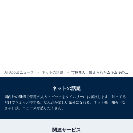
All About ニュース
ネットの話題
市原隼人、鍛えられたムキムキの腕が話題に！ 「エロかっこいい」「色気が凄い」
ネットの話題
国内外のSNSで話題の人＆トピックをタイムリーにお届けします。知ってる
だけでちょっと得する、なんだか楽しい気分になれる、ネット発「知ら（な
きゃ）損」ニュースが盛りだくさん。
関連サービス