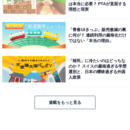
は本当に必要？ PTAが直面する
理想と現実
「青春18きっぷ」販売激減の裏
に何が？ 連続利用の厳格化だけ
ではない「本当の理由」
「移民」に冷たいのはどっちな
のか？ スイスの厳格過ぎる学歴
選別と、日本の曖昧過ぎる外国
人政策
連載をもっと見る