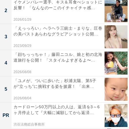
イケメンバレー選手、キス＆耳食べショットに
反響！ 「なんなのーこのイチャイチャ感...
2
2026/01/29
「えっっろい」ヘラヘラ三銃士・まりな、圧巻
の美バストあらわなグラビアショット公開...
3
2023/09/29
「顔ちっっちゃ！」藤田ニコル、娘と初の北海
道旅行を公開！ 「スタイルよすぎるよ〜...
4
2026/08/08
「ユメが、ついに歩いた」杉浦太陽、第5子
が“立っち”に挑戦する姿を披露！ 「出来...
5
2026/08/04
カードローン50万円以上の人は、返済を3～6
ヶ月停止して『大幅に減額してから返済...
PR
渋谷法務総合事務所