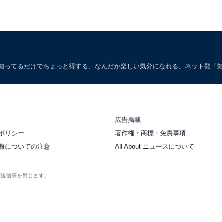
。知ってるだけでちょっと得する、なんだか楽しい気分になれる、ネット発「
広告掲載
ポリシー
著作権・商標・免責事項
報についての注意
All About ニュースについて
衆送信等を禁じます。