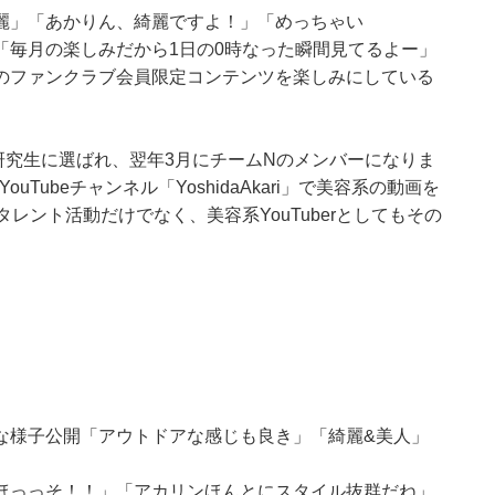
麗」「あかりん、綺麗ですよ！」「めっちゃい
「毎月の楽しみだから1日の0時なった瞬間見てるよー」
のファンクラブ会員限定コンテンツを楽しみにしている
1期研究生に選ばれ、翌年3月にチームNのメンバーになりま
uTubeチャンネル「YoshidaAkari」で美容系の動画を
レント活動だけでなく、美容系YouTuberとしてもその
な様子公開「アウトドアな感じも良き」「綺麗&美人」
ほっっそ！！」「アカリンほんとにスタイル抜群だね」