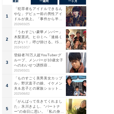
最新
一週間
一ヶ月
「犯罪者もアイドルできるん
「さす
やな」デビュー前の男性アイ
は」高
1
1
ドルが炎上。「事件から半年
災地を
も...
「カ...
2026/03/25
2026/08/0
「うわすごい豪華メンバー」
「女の
木梨憲武、ヒロミへ「連絡く
介、バ
2
2
ださい！」呼び掛ける。IS
らのプレ
S...
愛...
2024/10/17
2026/08/0
登録者70万人超YouTuberグ
「脚が
ループ、メンバーが10歳女子
横川尚
3
3
へのわいせつ誘拐容...
ムキな姿
刃...
2025/03/21
2026/08/0
「ものすごく美男美女カップ
「え、
ル」野沢直子の娘、イケメン
芸人、2
4
4
夫＆息子との家族ショット！
エットに
...
2025/06/02
2026/08/0
「がんばって生きてくれまし
「脳がバ
た」氷川きよし、“パートナ
装姿が話
5
5
ー”の命日に思い。「私の身
のお父さ