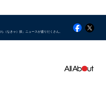
知ら（なきゃ）損」ニュースが盛りだくさん。