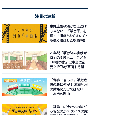
注目の連載
東野圭吾や湊かなえだけ
じゃない、「業と罪」を
描く『映画ちいかわ』か
ら強く連想した映画8選
20年間「駆け込み実績ゼ
ロ」の学校も…「こども
110番の家」は本当に必
要？ PTAが直面する理想
と現実
「青春18きっぷ」販売激
減の裏に何が？ 連続利用
の厳格化だけではない
「本当の理由」
「移民」に冷たいのはど
っちなのか？ スイスの厳