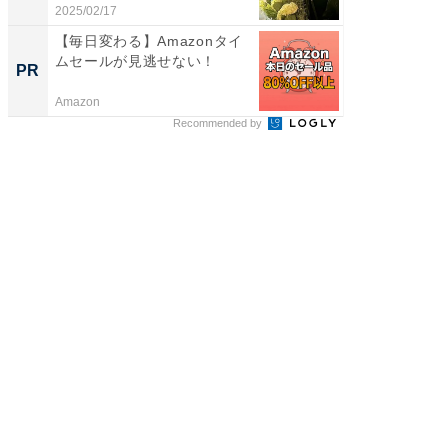
体...
2025/02/17
2026/08/0
【毎日変わる】Amazonタイ
【大人
ムセールが見逃せない！
で快適
PR
PR
Amazon
アイリス
Recommended by