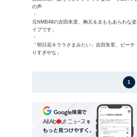
の声
・
元NMB48の吉田朱里、胸元＆太ももあらわな
イプです」
・
「明日花キララさまみたい」吉田朱里、ピーチ
りすぎやな」
1