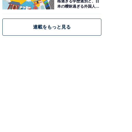
格過ぎる学歴選別と、日
本の曖昧過ぎる外国人政
策
連載をもっと見る