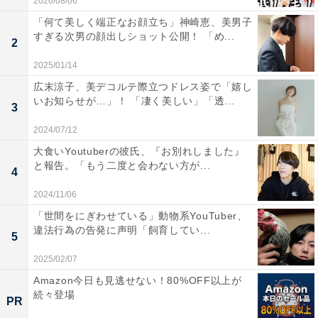
2026/08/06
「何て美しく端正なお顔立ち」神崎恵、美男子
すぎる次男の顔出しショット公開！ 「め...
2
2025/01/14
広末涼子、美デコルテ際立つドレス姿で「嬉し
いお知らせが…」！ 「凄く美しい」「透...
3
2024/07/12
大食いYoutuberの彼氏、『お別れしました』
と報告。「もう二度と会わない方が...
4
2024/11/06
「世間をにぎわせている」動物系YouTuber、
違法行為の告発に声明「飼育してい...
5
2025/02/07
Amazon今日も見逃せない！80%OFF以上が
続々登場
PR