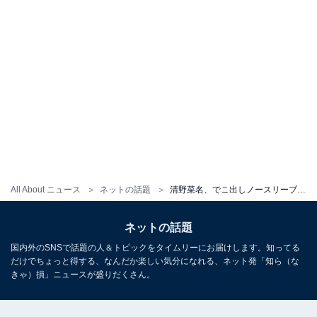
All About ニュース
ネットの話題
清野菜名、でこ出しノースリーブのニット姿が「かわいい」と話題に！ 「全部が可愛すぎるー！」
ネットの話題
国内外のSNSで話題の人＆トピックをタイムリーにお届けします。知ってる
だけでちょっと得する、なんだか楽しい気分になれる、ネット発「知ら（な
きゃ）損」ニュースが盛りだくさん。