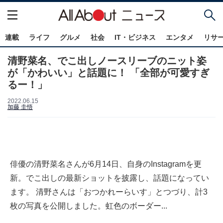
連載
ライフ
グルメ
社会
IT・ビジネス
エンタメ
リサ
清野菜名、でこ出しノースリーブのニット姿
が「かわいい」と話題に！ 「全部が可愛すぎ
るー！」
2022.06.15
加藤 圭悟
俳優の清野菜名さんが6月14日、自身のInstagramを更
新。でこ出しの最新ショットを披露し、話題になってい
ます。 清野さんは「おつかれーらいす」とつづり、計3
枚の写真を公開しました。虹色のボーダー...