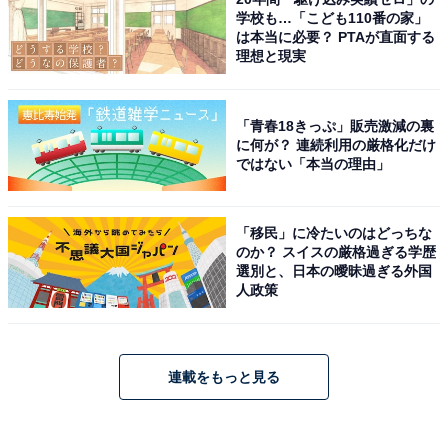
学校も…「こども110番の家」
は本当に必要？ PTAが直面する
理想と現実
「青春18きっぷ」販売激減の裏
に何が？ 連続利用の厳格化だけ
ではない「本当の理由」
「移民」に冷たいのはどっちな
のか？ スイスの厳格過ぎる学歴
選別と、日本の曖昧過ぎる外国
人政策
連載をもっと見る