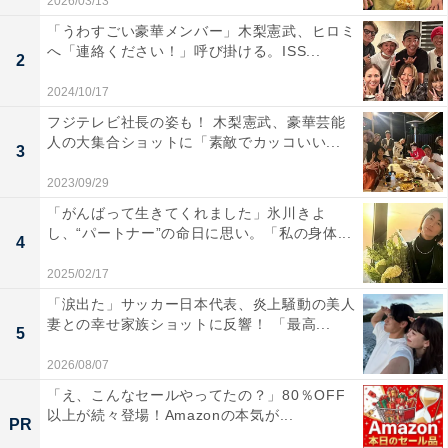
2026/03/13
「うわすごい豪華メンバー」木梨憲武、ヒロミ
へ「連絡ください！」呼び掛ける。ISS...
2
2024/10/17
フジテレビ社長の姿も！ 木梨憲武、豪華芸能
人の大集合ショットに「素敵でカッコいい...
3
2023/09/29
「がんばって生きてくれました」氷川きよ
し、“パートナー”の命日に思い。「私の身体...
4
2025/02/17
「涙出た」サッカー日本代表、炎上騒動の美人
妻との幸せ家族ショットに反響！ 「最高...
5
2026/08/07
「え、こんなセールやってたの？」80％OFF
以上が続々登場！Amazonの本気が...
PR