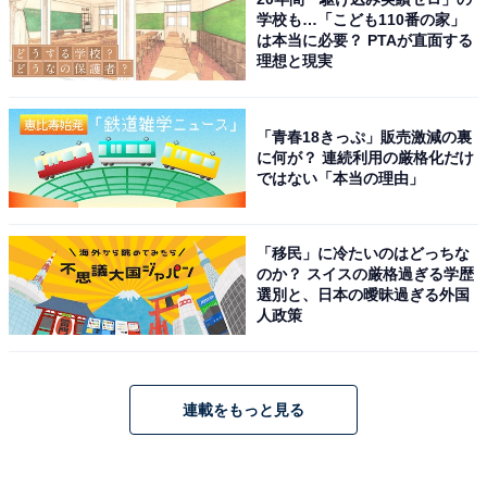
学校も…「こども110番の家」
は本当に必要？ PTAが直面する
理想と現実
「青春18きっぷ」販売激減の裏
に何が？ 連続利用の厳格化だけ
ではない「本当の理由」
「移民」に冷たいのはどっちな
のか？ スイスの厳格過ぎる学歴
選別と、日本の曖昧過ぎる外国
人政策
連載をもっと見る