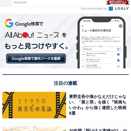
Amazon
Recommended by
注目の連載
東野圭吾や湊かなえだけじゃな
い、「業と罪」を描く『映画ち
いかわ』から強く連想した映画
8選
20年間「駆け込み実績ゼロ」の