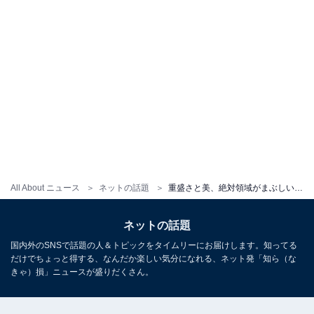
All About ニュース
ネットの話題
重盛さと美、絶対領域がまぶしいショーパンコーデに反響「さっちゃんしか勝たん」「透明感ヤバっ」
ネットの話題
国内外のSNSで話題の人＆トピックをタイムリーにお届けします。知ってる
だけでちょっと得する、なんだか楽しい気分になれる、ネット発「知ら（な
きゃ）損」ニュースが盛りだくさん。