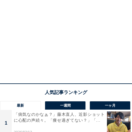
最新
一週間
一ヶ月
「病気なのかなぁ？」藤木直人、近影ショット
に心配の声続々。「痩せ過ぎてない？」「...
1