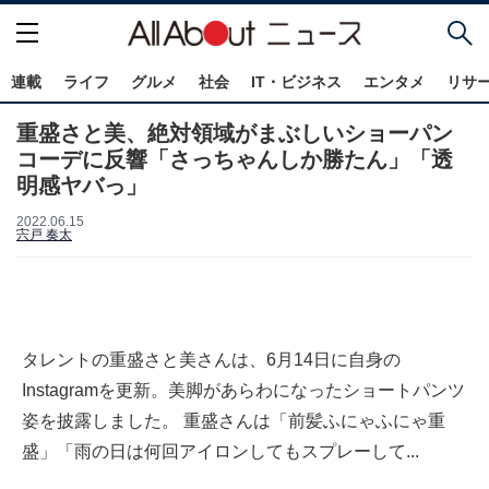
連載
ライフ
グルメ
社会
IT・ビジネス
エンタメ
リサ
重盛さと美、絶対領域がまぶしいショーパン
コーデに反響「さっちゃんしか勝たん」「透
明感ヤバっ」
2022.06.15
宍戸 奏太
タレントの重盛さと美さんは、6月14日に自身の
Instagramを更新。美脚があらわになったショートパンツ
姿を披露しました。 重盛さんは「前髪ふにゃふにゃ重
盛」「雨の日は何回アイロンしてもスプレーして...