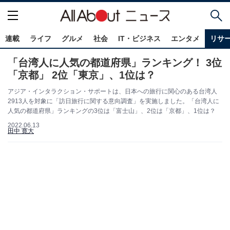
連載
ライフ
グルメ
社会
IT・ビジネス
エンタメ
リサ
「台湾人に人気の都道府県」ランキング！ 3位
「京都」 2位「東京」、1位は？
アジア・インタラクション・サポートは、日本への旅行に関心のある台湾人
2913人を対象に「訪日旅行に関する意向調査」を実施しました。「台湾人に
人気の都道府県」ランキングの3位は「富士山」、2位は「京都」、1位は？
2022.06.13
田中 寛大