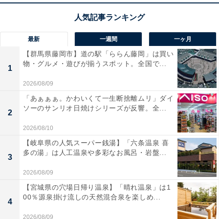
最新
一週間
一ヶ月
【群馬県藤岡市】道の駅「ららん藤岡」は買い
物・グルメ・遊びが揃うスポット。全国で...
1
2026/08/09
「あぁぁぁ。かわいくて一生断捨離ムリ」ダイ
ソーのサンリオ日焼けシリーズが反響。全...
2
2026/08/10
【岐阜県の人気スーパー銭湯】「六条温泉 喜
多の湯」は人工温泉や多彩なお風呂・岩盤...
3
2026/08/09
【宮城県の穴場日帰り温泉】「晴れ温泉」は1
00％源泉掛け流しの天然混合泉を楽しめ...
4
2026/08/09