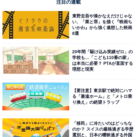
注目の連載
東野圭吾や湊かなえだけじゃな
い、「業と罪」を描く『映画ち
いかわ』から強く連想した映画
8選
20年間「駆け込み実績ゼロ」の
学校も…「こども110番の家」
は本当に必要？ PTAが直面する
理想と現実
【要注意】東京駅で絶対にハマ
る「最遠ホーム」と「メトロ乗
り換え」の絶望トラップ
「移民」に冷たいのはどっちな
のか？ スイスの厳格過ぎる学歴
選別と、日本の曖昧過ぎる外国