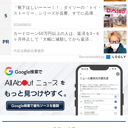
「靴下ほしいーーー！！」ダイソーの「トイ・
ストーリー」シリーズが反響。すでに品薄...
5
2026/08/10
カードローン50万円以上の人は、返済を3～6
ヶ月停止して『大幅に減額してから返済...
PR
渋谷法務総合事務所
Recommended by