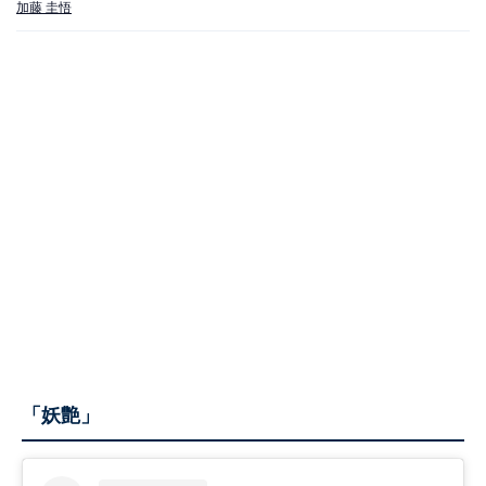
加藤 圭悟
「妖艶」