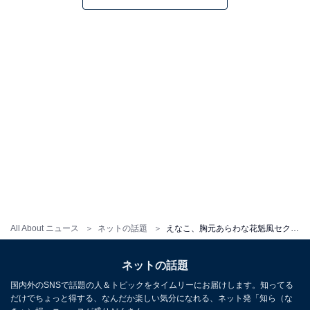
All About ニュース
ネットの話題
えなこ、胸元あらわな花魁風セクシーショットを披露！ 「お素敵でありんす」「全てが完璧じゃんもう」
ネットの話題
国内外のSNSで話題の人＆トピックをタイムリーにお届けします。知ってる
だけでちょっと得する、なんだか楽しい気分になれる、ネット発「知ら（な