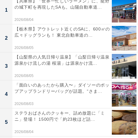
【兵庫県】「世界一忙しいラーメン」に、龍野
の城下町を再現したSAも。山陽自動車道...
1
2026/08/04
【栃木県】アウトレット近くのSAに、600㎡の
広々ドッグランも！ 東北自動車道の...
2
2026/08/05
【山梨県の人気日帰り温泉】「山梨日帰り温泉
源泉かけ流しの湯 桜湯」は源泉かけ流...
3
2026/08/05
「面白いのあったから購入〜」ダイソーのポッ
プアップランドリーバッグが話題。“さま...
4
2026/08/03
ステラおばさんのクッキー、詰め放題に「ミ
ニ」登場！ 1500円で「約23枚ほど詰...
5
2026/08/04