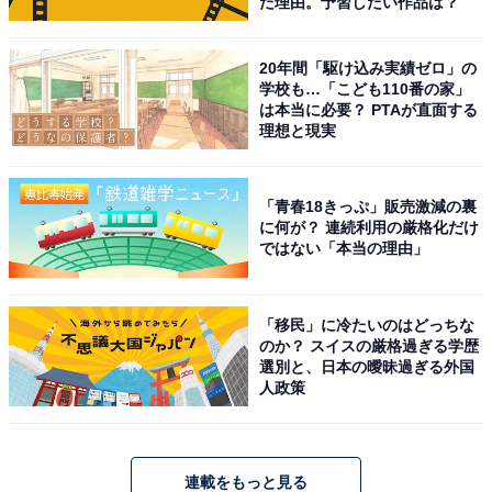
た理由。予習したい作品は？
20年間「駆け込み実績ゼロ」の
学校も…「こども110番の家」
は本当に必要？ PTAが直面する
理想と現実
「青春18きっぷ」販売激減の裏
に何が？ 連続利用の厳格化だけ
ではない「本当の理由」
「移民」に冷たいのはどっちな
のか？ スイスの厳格過ぎる学歴
選別と、日本の曖昧過ぎる外国
人政策
連載をもっと見る