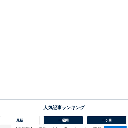
最新
一週間
一ヶ月