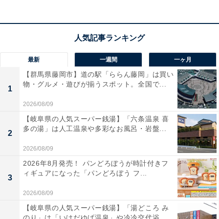
最新
一週間
一ヶ月
【群馬県藤岡市】道の駅「ららん藤岡」は買い
物・グルメ・遊びが揃うスポット。全国で...
1
2026/08/09
【岐阜県の人気スーパー銭湯】「六条温泉 喜
多の湯」は人工温泉や多彩なお風呂・岩盤...
2
2026/08/09
2026年8月発売！ パンどろぼうが時計付きフ
ィギュアになった「パンどろぼう フ...
3
2026/08/09
【岐阜県の人気スーパー銭湯】「湯どころ み
のり」は「いけだゆげ温泉」や冷冷交代浴...