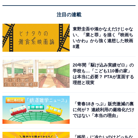
注目の連載
東野圭吾や湊かなえだけじゃな
い、「業と罪」を描く『映画ち
いかわ』から強く連想した映画
8選
20年間「駆け込み実績ゼロ」の
学校も…「こども110番の家」
は本当に必要？ PTAが直面する
理想と現実
「青春18きっぷ」販売激減の裏
に何が？ 連続利用の厳格化だけ
ではない「本当の理由」
「移民」に冷たいのはどっちな