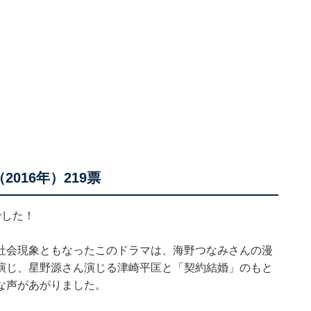
016年）219票
でした！
が社会現象ともなったこのドラマは、海野つなみさんの漫
演じ、星野源さん演じる津崎平匡と「契約結婚」のもと
な声があがりました。