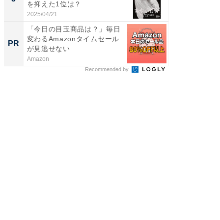
を抑えた1位は？
「鈴木
倒...
2025/04/21
2026/08/0
「今日の目玉商品は？」毎日
GOETH
変わるAmazonタイムセール
を組み
PR
PR
が見逃せない
Amazon
FINCHI o
Recommended by