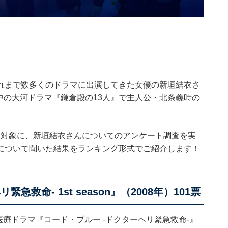
れまで数多くのドラマに出演してきた女優の新垣結衣さ
送中の大河ドラマ『鎌倉殿の13人』で主人公・北条義時の
404人を対象に、新垣結衣さんについてのアンケート調査を実
について聞いた結果をランキング形式でご紹介します！
救命- 1st season』（2008年）101票
医療ドラマ『コード・ブルー -ドクターヘリ緊急救命-』