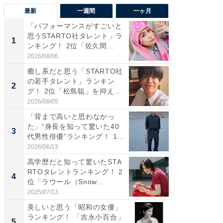
最新
一週間
一ヶ月
「パフォーマンスがすごいと
「癒し系
思うSTARTO社タレント」ラ
タレント
1
1
ンキング！ 2位「佐久間...
「井ノ原
2026/08/06
2026/08/0
癒し系だと思う「STARTO社
癒し系だ
の若手タレント」ランキン
の若手
2
2
グ！ 2位「松島聡」を抑え...
グ！ 2
2026/08/05
2026/08/0
「背まで高いと思わなかっ
ギャップ
た」“身長を知って驚いた40
RTO社
3
3
代男性俳優”ランキング！ 1...
キング！
2026/06/13
2026/08/0
高学歴だと知って驚いたSTA
「世界で
RTOタレントランキング！ 2
ARTO
4
4
位「ラウール（Snow...
グ！ 2
2025/07/13
2026/08/0
美しいと思う「昭和の女優」
身長を知
ランキング！ 「吉永小百合」
性俳優」
5
5