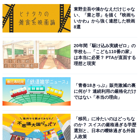
東野圭吾や湊かなえだけじゃな
い、「業と罪」を描く『映画ち
いかわ』から強く連想した映画
8選
20年間「駆け込み実績ゼロ」の
学校も…「こども110番の家」
は本当に必要？ PTAが直面する
理想と現実
「青春18きっぷ」販売激減の裏
に何が？ 連続利用の厳格化だけ
ではない「本当の理由」
「移民」に冷たいのはどっちな
のか？ スイスの厳格過ぎる学歴
選別と、日本の曖昧過ぎる外国
人政策