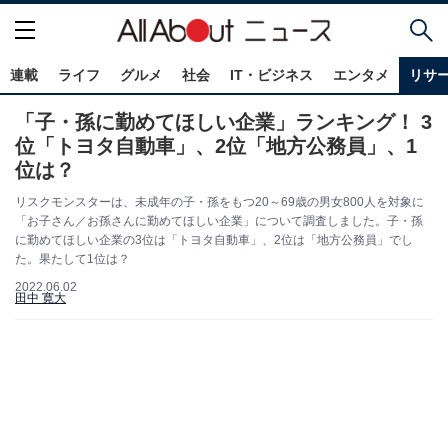
連載
ライフ
グルメ
社会
IT・ビジネス
エンタメ
リサ
「子・孫に勤めてほしい企業」ランキング！ 3
位「トヨタ自動車」、2位「地方公務員」、1
位は？
リスクモンスターは、未成年の子・孫をもつ20～69歳の男女800人を対象に
「お子さん／お孫さんに勤めてほしい企業」について調査しました。子・孫
に勤めてほしい企業の3位は「トヨタ自動車」、2位は「地方公務員」でし
た。果たして1位は？
2022.06.02
田中 寛大