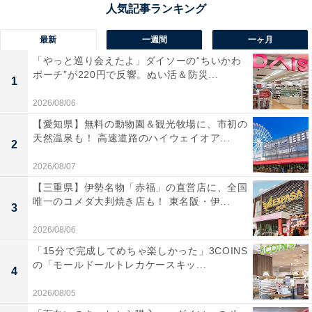
最新
一週間
一ヶ月
「やっと巡り会えたよ」ダイソーの“ちいかわ
ポーチ”が220円で反響。ぬい活＆防災...
1
2026/08/06
【愛知県】無料の動物園＆観光牧場に、市初の
天然温泉も！ 高速道路のハイウェイオア...
2
2026/08/07
【三重県】伊勢名物「赤福」の直営店に、全国
唯一のコメダ大判焼き店も！ 東名阪・伊...
3
2026/08/06
「15分で完成してめちゃ楽しかった」3COINS
の「モールドールトレカケースキッ...
4
2026/08/05