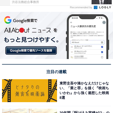
渋谷法務総合事務所
Recommended by
注目の連載
東野圭吾や湊かなえだけじゃな
い、「業と罪」を描く『映画ち
いかわ』から強く連想した映画
8選
20年間「駆け込み実績ゼロ」の