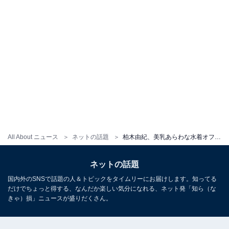
All About ニュース
ネットの話題
柏木由紀、美乳あらわな水着オフショット公開！ 「メロメロです」「ゆきりん本当に美人」
ネットの話題
国内外のSNSで話題の人＆トピックをタイムリーにお届けします。知ってる
だけでちょっと得する、なんだか楽しい気分になれる、ネット発「知ら（な
きゃ）損」ニュースが盛りだくさん。