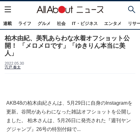
連載
ライフ
グルメ
社会
IT・ビジネス
エンタメ
リサ
柏木由紀、美乳あらわな水着オフショット公
開！ 「メロメロです」「ゆきりん本当に美
人」
2022.05.30
宍戸 奏太
AKB48の柏木由紀さんは、5月29日に自身のInstagramを
更新。谷間があらわになった雑誌オフショットを公開し
ました。 柏木さんは、5月26日に発売された『週刊ヤン
グジャンプ』26号の特別付録で...