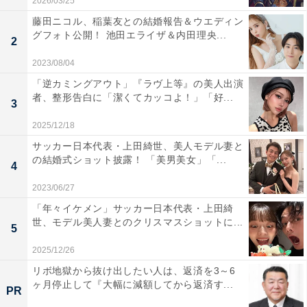
2026/03/25
藤田ニコル、稲葉友との結婚報告＆ウエディン
グフォト公開！ 池田エライザ＆内田理央...
2
2023/08/04
「逆カミングアウト」『ラヴ上等』の美人出演
者、整形告白に「潔くてカッコよ！」「好...
3
2025/12/18
サッカー日本代表・上田綺世、美人モデル妻と
の結婚式ショット披露！ 「美男美女」「...
4
2023/06/27
「年々イケメン」サッカー日本代表・上田綺
世、モデル美人妻とのクリスマスショットに...
5
2025/12/26
リボ地獄から抜け出したい人は、返済を3～6
ヶ月停止して『大幅に減額してから返済す...
PR