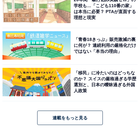
学校も…「こども110番の家」
は本当に必要？ PTAが直面する
理想と現実
「青春18きっぷ」販売激減の裏
に何が？ 連続利用の厳格化だけ
ではない「本当の理由」
「移民」に冷たいのはどっちな
のか？ スイスの厳格過ぎる学歴
選別と、日本の曖昧過ぎる外国
人政策
連載をもっと見る