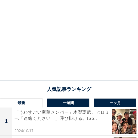
最新
一週間
一ヶ月
「うわすごい豪華メンバー」木梨憲武、ヒロミ
へ「連絡ください！」呼び掛ける。ISS...
1
2024/10/17