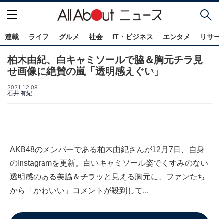
連載
ライフ
グルメ
社会
IT・ビジネス
エンタメ
リサ
柏木由紀、白キャミソールで脇＆胸元チラ見
せ画像に絶賛の嵐「透明感えぐい」
2021.12.08
石井 有紀
AKB48のメンバーである柏木由紀さんが12月7日、自身
のInstagramを更新。白いキャミソール姿でくすみのない
透明感のある美脇＆チラッと見える胸元に、ファンたち
から「かわいい」コメントが殺到して...