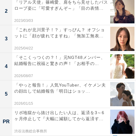
「リアル天使」篠崎愛、肩をちら見せしたバス
ローブ姿に「可愛すぎんぞ～」「目の表情...
2
2023/03/03
「これが北川景子！？」すっぴん？ オフショ
ットに「顔が疲れてますね」「無加工無表...
3
2025/04/22
「そこくっつくの？！」元NGT48メンバー、
結婚報告に祝福と驚きの声！「お相手の...
4
2026/08/07
「やっと報告！」人気YouTuber、イケメン夫
の顔出しで結婚報告「明日はショッ...
5
2026/01/15
リボ地獄から抜け出したい人は、返済を3～6
ヶ月停止して『大幅に減額してから返済す...
PR
渋谷法務総合事務所