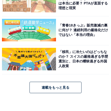
は本当に必要？ PTAが直面する
理想と現実
「青春18きっぷ」販売激減の裏
に何が？ 連続利用の厳格化だけ
ではない「本当の理由」
「移民」に冷たいのはどっちな
のか？ スイスの厳格過ぎる学歴
選別と、日本の曖昧過ぎる外国
人政策
連載をもっと見る