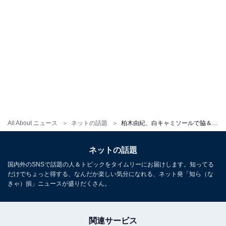
All About ニュース
ネットの話題
柏木由紀、白キャミソールで脇＆胸元チラ見せ画像に絶賛の嵐「透明感えぐい」
ネットの話題
国内外のSNSで話題の人＆トピックをタイムリーにお届けします。知ってる
だけでちょっと得する、なんだか楽しい気分になれる、ネット発「知ら（な
きゃ）損」ニュースが盛りだくさん。
関連サービス