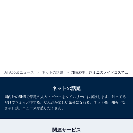
All About ニュース
ネットの話題
加藤紗里、超ミニのメイドコスで胸元＆美脚あらわに！ 「鼻血出ます」「たまらんw」
ネットの話題
国内外のSNSで話題の人＆トピックをタイムリーにお届けします。知ってる
だけでちょっと得する、なんだか楽しい気分になれる、ネット発「知ら（な
きゃ）損」ニュースが盛りだくさん。
関連サービス