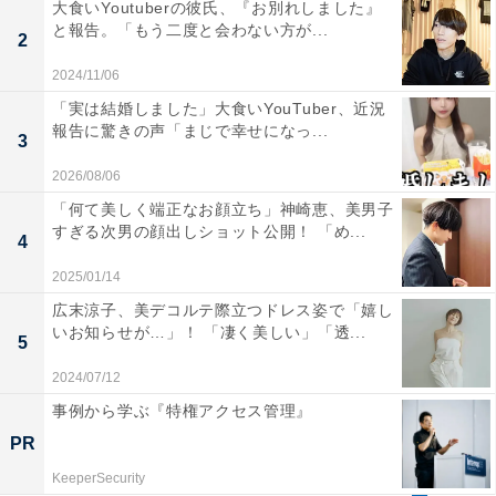
大食いYoutuberの彼氏、『お別れしました』
と報告。「もう二度と会わない方が...
2
2024/11/06
「実は結婚しました」大食いYouTuber、近況
報告に驚きの声「まじで幸せになっ...
3
2026/08/06
「何て美しく端正なお顔立ち」神崎恵、美男子
すぎる次男の顔出しショット公開！ 「め...
4
2025/01/14
広末涼子、美デコルテ際立つドレス姿で「嬉し
いお知らせが…」！ 「凄く美しい」「透...
5
2024/07/12
事例から学ぶ『特権アクセス管理』
PR
KeeperSecurity