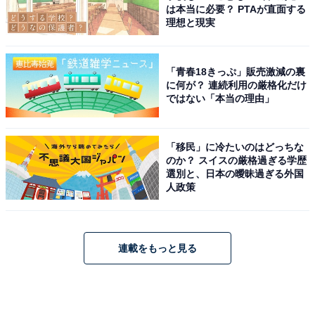
は本当に必要？ PTAが直面する
理想と現実
「青春18きっぷ」販売激減の裏
に何が？ 連続利用の厳格化だけ
ではない「本当の理由」
「移民」に冷たいのはどっちな
のか？ スイスの厳格過ぎる学歴
選別と、日本の曖昧過ぎる外国
人政策
連載をもっと見る