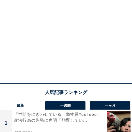
最新
一週間
一ヶ月
「世間をにぎわせている」動物系YouTuber、
違法行為の告発に声明「飼育してい...
1