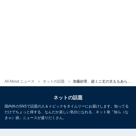
All About ニュース
ネットの話題
加藤紗里、超ミニ丈の太ももあらわな美脚ショットに「脚キレイだし長い」「美しい スタイル良すぎ」と反響！
ネットの話題
国内外のSNSで話題の人＆トピックをタイムリーにお届けします。知ってる
だけでちょっと得する、なんだか楽しい気分になれる、ネット発「知ら（な
きゃ）損」ニュースが盛りだくさん。