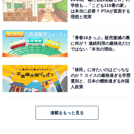
学校も…「こども110番の家」
は本当に必要？ PTAが直面する
理想と現実
「青春18きっぷ」販売激減の裏
に何が？ 連続利用の厳格化だけ
ではない「本当の理由」
「移民」に冷たいのはどっちな
のか？ スイスの厳格過ぎる学歴
選別と、日本の曖昧過ぎる外国
人政策
連載をもっと見る