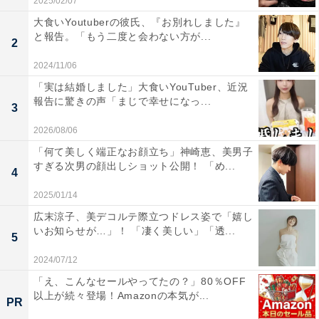
2025/02/07
大食いYoutuberの彼氏、『お別れしました』
と報告。「もう二度と会わない方が...
2
2024/11/06
「実は結婚しました」大食いYouTuber、近況
報告に驚きの声「まじで幸せになっ...
3
2026/08/06
「何て美しく端正なお顔立ち」神崎恵、美男子
すぎる次男の顔出しショット公開！ 「め...
4
2025/01/14
広末涼子、美デコルテ際立つドレス姿で「嬉し
いお知らせが…」！ 「凄く美しい」「透...
5
2024/07/12
「え、こんなセールやってたの？」80％OFF
以上が続々登場！Amazonの本気が...
PR