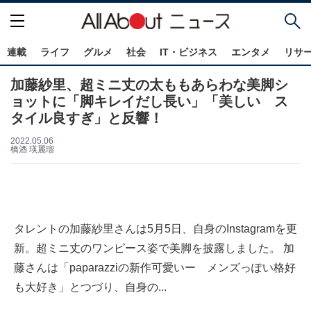
連載
ライフ
グルメ
社会
IT・ビジネス
エンタメ
リサ
加藤紗里、超ミニ丈の太ももあらわな美脚シ
ョットに「脚キレイだし長い」「美しい ス
タイル良すぎ」と反響！
2022.05.06
橋酒 瑛麗瑠
タレントの加藤紗里さんは5月5日、自身のInstagramを更
新。超ミニ丈のワンピース姿で美脚を披露しました。 加
藤さんは「paparazziの新作可愛いー メンズっぽい格好
も大好き」とつづり、自身の...