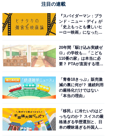
注目の連載
『スパイダーマン：ブラ
ンド・ニュー・デイ』が
「史上もっとも優しいヒ
ーロー映画」になった理
由。予習したい作品は？
20年間「駆け込み実績ゼ
ロ」の学校も…「こども
110番の家」は本当に必
要？ PTAが直面する理想
と現実
「青春18きっぷ」販売激
減の裏に何が？ 連続利用
の厳格化だけではない
「本当の理由」
「移民」に冷たいのはど
っちなのか？ スイスの厳
格過ぎる学歴選別と、日
本の曖昧過ぎる外国人政
策