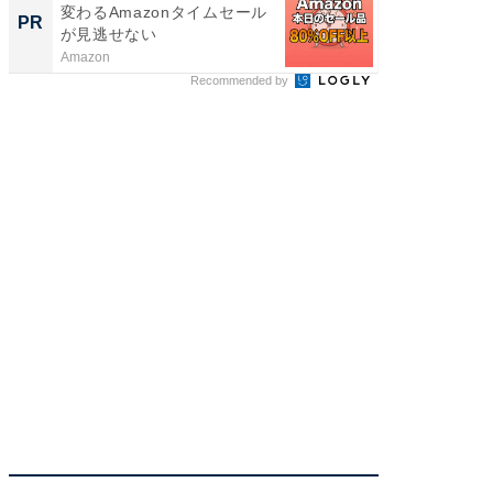
変わるAmazonタイムセール
るその
PR
PR
が見逃せない
Amazon
COCO VIL
Recommended by