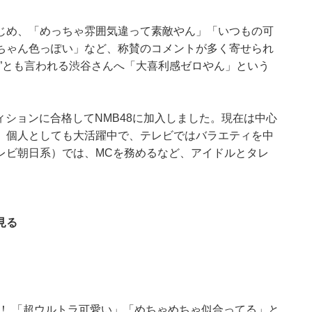
じめ、「めっちゃ雰囲気違って素敵やん」「いつもの可
ちゃん色っぽい」など、称賛のコメントが多く寄せられ
”とも言われる渋谷さんへ「大喜利感ゼロやん」という
ディションに合格してNMB48に加入しました。現在は中心
、個人としても大活躍中で、テレビではバラエティを中
レビ朝日系）では、MCを務めるなど、アイドルとタレ
見る
！ 「超ウルトラ可愛い」「めちゃめちゃ似合ってる」と