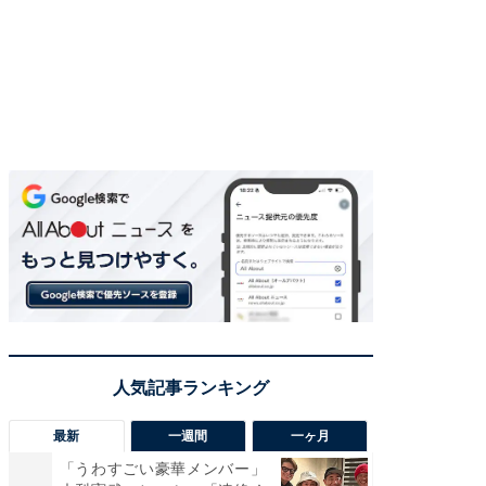
最新
一週間
一ヶ月
「うわすごい豪華メンバー」
「さす