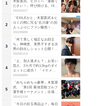
木梨憲武、ヒロミへ「連絡く
は」高
1
1
ださい！」呼び掛ける。IS
災地を
S...
「カ...
2024/10/17
2026/08/0
「EXILEかと」木梨憲武＆ヒ
「女の
ロミの間に写る“石川遼”の別
介、バ
2
2
人っぷりにファン騒然！...
らのプレ
愛...
2022/09/09
2026/08/0
「何て美しく端正なお顔立
「脚が
ち」神崎恵、美男子すぎる次
横川尚
3
3
男の顔出しショット公開！
ムキな姿
「め...
刃...
2025/01/14
2026/08/0
「え、別人過ぎん？」お笑い
「え、
芸人、2カ月で約12kgのダイ
芸人、2
4
4
エットに成功！ 「イケメ...
エットに
2026/08/04
2026/08/0
「めちゃめちゃ豪華」木梨憲
「脳がバ
武、「第1回 最強芸能ゴルフ
装姿が話
5
5
選手権トーナメント」出場
のお父さ
メ...
2024/12/18
2026/08/0
「今日の目玉商品は？」毎日
すべて