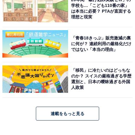
学校も…「こども110番の家」
は本当に必要？ PTAが直面する
理想と現実
「青春18きっぷ」販売激減の裏
に何が？ 連続利用の厳格化だけ
ではない「本当の理由」
「移民」に冷たいのはどっちな
のか？ スイスの厳格過ぎる学歴
選別と、日本の曖昧過ぎる外国
人政策
連載をもっと見る