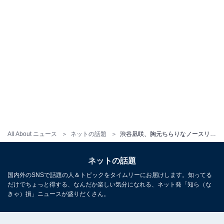
All About ニュース
ネットの話題
渋谷凪咲、胸元ちらりなノースリーブワンピ姿に「肩出し良き」「可愛すぎて1000いいね」
ネットの話題
国内外のSNSで話題の人＆トピックをタイムリーにお届けします。知ってる
だけでちょっと得する、なんだか楽しい気分になれる、ネット発「知ら（な
きゃ）損」ニュースが盛りだくさん。