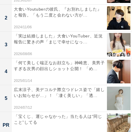
2025/02/07
大食いYoutuberの彼氏、『お別れしました』
と報告。「もう二度と会わない方が...
2
2024/11/06
「実は結婚しました」大食いYouTuber、近況
報告に驚きの声「まじで幸せになっ...
3
2026/08/06
「何て美しく端正なお顔立ち」神崎恵、美男子
すぎる次男の顔出しショット公開！ 「め...
4
2025/01/14
広末涼子、美デコルテ際立つドレス姿で「嬉し
いお知らせが…」！ 「凄く美しい」「透...
5
2024/07/12
「宝くじ、運じゃなかった」当たる人は“同じ
こと”してる
PR