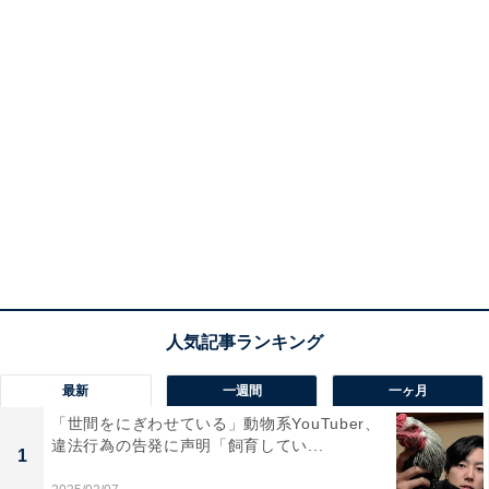
最新
一週間
一ヶ月
「世間をにぎわせている」動物系YouTuber、
違法行為の告発に声明「飼育してい...
1