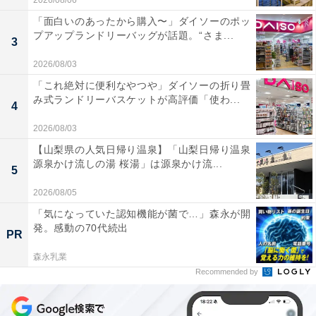
2026/08/06
「面白いのあったから購入〜」ダイソーのポッ
プアップランドリーバッグが話題。“さま...
3
2026/08/03
「これ絶対に便利なやつや」ダイソーの折り畳
み式ランドリーバスケットが高評価「使わ...
4
2026/08/03
【山梨県の人気日帰り温泉】「山梨日帰り温泉
源泉かけ流しの湯 桜湯」は源泉かけ流...
5
2026/08/05
「気になっていた認知機能が菌で…」森永が開
発。感動の70代続出
PR
森永乳業
Recommended by