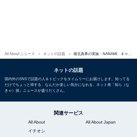
All About ニュース
ネットの話題
堀北真希の実妹・NANAMI、キャミソール姿で大胆イメチェンを報告「え、え、可愛すぎる…」
ネットの話題
国内外のSNSで話題の人＆トピックをタイムリーにお届けします。知ってる
だけでちょっと得する、なんだか楽しい気分になれる、ネット発「知ら（な
きゃ）損」ニュースが盛りだくさん。
関連サービス
All About
All About Japan
イチオシ