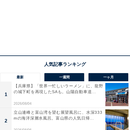
最新
一週間
一ヶ月
【兵庫県】「世界一忙しいラーメン」に、龍野
の城下町を再現したSAも。山陽自動車道...
1
2026/08/04
立山連峰と富山湾を望む展望風呂に、水深333
mの海洋深層水風呂。富山県の人気日帰...
2