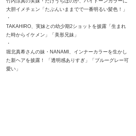
竹内涼真の実妹・たけうちほのか、ハイトーンカラーに
大胆イメチェン「たぶんいままでで一番明るい髪色！」
・
TAKAHIRO、実妹との幼少期2ショットを披露「生まれ
た時からイケメン」「美形兄妹」
・
堀北真希さんの妹・NANAMI、インナーカラーを生かし
た新ヘアを披露！ 「透明感ありすぎ」「ブルーグレー可
愛い」