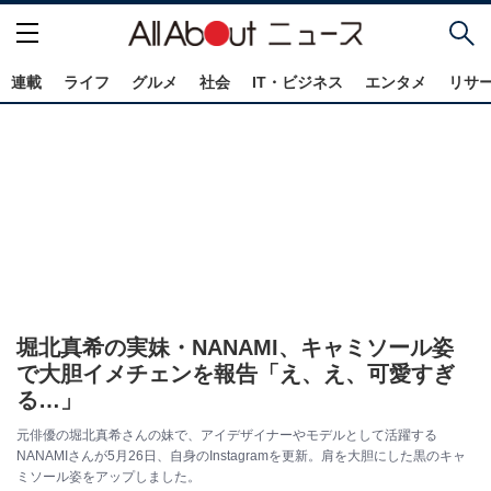
連載
ライフ
グルメ
社会
IT・ビジネス
エンタメ
リサ
堀北真希の実妹・NANAMI、キャミソール姿
で大胆イメチェンを報告「え、え、可愛すぎ
る…」
元俳優の堀北真希さんの妹で、アイデザイナーやモデルとして活躍する
NANAMIさんが5月26日、自身のInstagramを更新。肩を大胆にした黒のキャ
ミソール姿をアップしました。