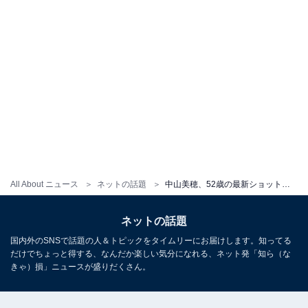
All About ニュース
ネットの話題
中山美穂、52歳の最新ショットが「美しすぎる」と話題に！ 「永遠のアイドルです」「最高に綺麗です」
ネットの話題
国内外のSNSで話題の人＆トピックをタイムリーにお届けします。知ってる
だけでちょっと得する、なんだか楽しい気分になれる、ネット発「知ら（な
きゃ）損」ニュースが盛りだくさん。