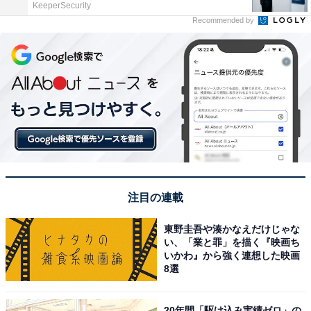
KeeperSecurity
Recommended by
注目の連載
東野圭吾や湊かなえだけじゃな
い、「業と罪」を描く『映画ち
いかわ』から強く連想した映画
8選
20年間「駆け込み実績ゼロ」の