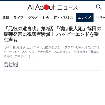
連載
ライフ
グルメ
社会
IT・ビジネス
エンタメ
リサ
『元彼の遺言状』第7話 「僕は殺人犯」篠田の
爆弾発言に視聴者騒然！ ハッピーエンドを望
む声も
5月23日に放送されたドラマ『元彼の遺言状』（フジテレビ系）第7話のスト
ーリーをおさらいしつつ、今後の見どころに迫ります（画像出典：『元彼の
遺言状』公式サイト）。
2022.05.23
地子給 奈穂