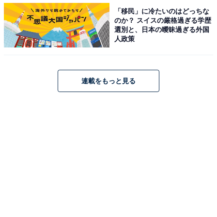
「移民」に冷たいのはどっちな
のか？ スイスの厳格過ぎる学歴
選別と、日本の曖昧過ぎる外国
人政策
連載をもっと見る
「僕は殺人犯」篠田の爆弾発言に視聴者騒然
麗子を筆頭にキャラの濃い面々が協力して解決へ向かう
姿が楽しめた第7話。ついに篠田の口からは素性につな
がる言葉が明かされました。
Twitterでは「紗英さん、信玄、津々井先生も加わったや
りとりは賑やかで楽しかったな〜。面白かったし笑えた
し良い感じだったね！」「今週はキャラ同士の掛け合い