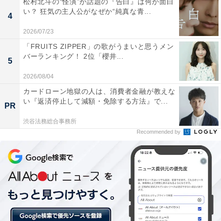
松村北斗の“怪演”が話題の『告白』は何が面白
い？ 狂気の主人公がなぜか“純真な青...
4
解決のお礼にと津々井から寿司を御馳走される麗子と篠
2026/07/23
田。会話の中で、麗子は篠田のことを「雑用係ではなく
「FRUITS ZIPPER」の歌がうまいと思うメン
助手」と明言し、感涙した篠田はトイレに立ちます。
バーランキング！ 2位「櫻井...
5
津々井は森川製薬の弁護士として篠田のことを調べてお
2026/08/04
り、誰も素性を知らない彼に気をつけたほうがいいと麗
カードローン地獄の人は、消費者金融が教えな
子に告げます。麗子は「言いたくなる時が来たら」と待
い『返済停止して減額・免除する方法』で...
PR
つ姿勢を見せます。後日、篠田はぬか床に隠し持ってい
た身分証を麗子に明かしました。複数の身分証にはそれ
渋谷法務総合事務所
Recommended by
ぞれ別の名が――。そして篠田は、自分は殺人犯だと告
げるのでした。