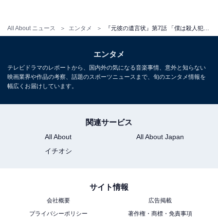
が楽しかった」と主要キャラクターの結束を楽しんだと
いう声の他、「殺人犯というワードが出て、偽篠田ちょ
All About ニュース
エンタメ
『元彼の遺言状』第7話 「僕は殺人犯」篠田の爆弾発言に視聴者騒然！ ハッピーエンドを望む声も
っとダークな感じになってるけど、最後は、ハッピーエ
ンドな終わり方だと信じています…」「〖何か〗はずっ
エンタメ
と篠田さんは抱えてて、英治さんは見抜いた上で友のよ
テレビドラマのレポートから、国内外の気になる音楽事情、意外と知らない
うに傍で見守りつつ、受け入れてくれそうな麗子さんに
映画業界や作品の考察、話題のスポーツニュースまで、旬のエンタメ情報を
幅広くお届けしています。
託して行ったのかな。いずれは、篠田さんがその荷を下
ろせる時がくるように」など、篠田を気遣う声が上がっ
ています。
関連サービス
All About
All About Japan
イチオシ
5月30日放送の第8話では、篠田の口から彼の過去が語ら
れます。6年前に起きたある殺人事件の犯人として警察
に追われているものの、無実を主張する篠田。そんな
サイト情報
中、仕事の依頼をしてきた人物が死体で発見され――。
会社概要
広告掲載
依頼人にまつわる諸問題を粛々と解決してきた麗子は、
プライバシーポリシー
著作権・商標・免責事項