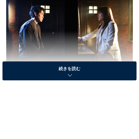
続きを読む
画像出典：フジテレビ『元彼の遺言状』
公式サイト
第7話のおさらい
すでにこの世にはいない篠田敬太郎の名を騙る篠田（大
泉洋）は一体何者なのか。麗子（綾瀬はるか）の問いか