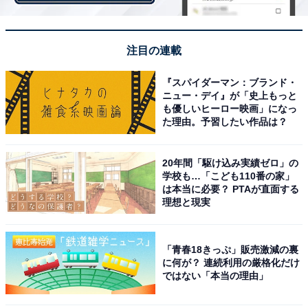
注目の連載
『スパイダーマン：ブランド・
ニュー・デイ』が「史上もっと
も優しいヒーロー映画」になっ
た理由。予習したい作品は？
20年間「駆け込み実績ゼロ」の
画像出典：フジテレビ『元彼の遺言状』
公式サイト
学校も…「こども110番の家」
は本当に必要？ PTAが直面する
理想と現実
「青春18きっぷ」販売激減の裏
に何が？ 連続利用の厳格化だけ
ではない「本当の理由」