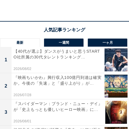
い、麗子に1枚の紙を見せます。それは「5月23日、社員
食堂の毒入りシチューで死人が出る」という脅迫状でし
た。麗子と篠田は、一般開放もして人気を博している社
員食堂の責任者・小野香澄（西山繭子）を紹介されま
す。
最新
一週間
一ヶ月
【40代が選ぶ】ダンスがうまいと思うSTART
O社所属の30代タレントランキング...
津々井の弁護、ヒグマ食品の脅迫状問題、典子の遺産ト
1
ラブルの解決を同時に進めていく麗子。探偵気取りの紗
2026/08/02
英（関水渚）や黒丑もサポートに乗り出し、麗子と篠
『映画ちいかわ』興行収入100億円到達は確実
田、津々井ら5人がフル稼働で真相を究明していきま
か。今後の「失速」と「盛り上がり」が...
2
す。麗子らは津々井に痴漢の濡れ衣を着せた被害女性の
2026/07/28
正体や動機に辿りつき、見事解決。ヒグマ食品の件は過
『スパイダーマン：ブランド・ニュー・デイ』
酷な労働実態が原因で食堂社員全員が犯人だったことが
が「史上もっとも優しいヒーロー映画」に...
3
判明。さらに、典子の案件も無事解決に向かうのでし
2026/08/01
た。