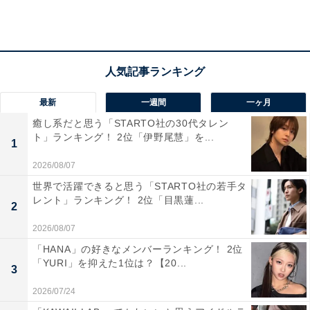
画を読んでいる感覚で勉強ができるからです」「子ども
に親しみのあるドラえもんと一緒に勉強できるから」
「ドラえもんは大人から子供まで和気あいあいと、楽し
めるアニメです。安心して子供に見せることが出来る唯
一のキャラクターだと思います」と、大人から子どもま
最新
一週間
一ヶ月
で、なじみのある“ドラえもん”の学習漫画だから読みや
癒し系だと思う「STARTO社の30代タレン
すいという意見が多く上がっていました。
ト」ランキング！ 2位「伊野尾慧」を...
1
2026/08/07
世界で活躍できると思う「STARTO社の若手タ
レント」ランキング！ 2位「目黒蓮...
2
2026/08/07
「HANA」の好きなメンバーランキング！ 2位
「YURI」を抑えた1位は？【20...
3
2026/07/24