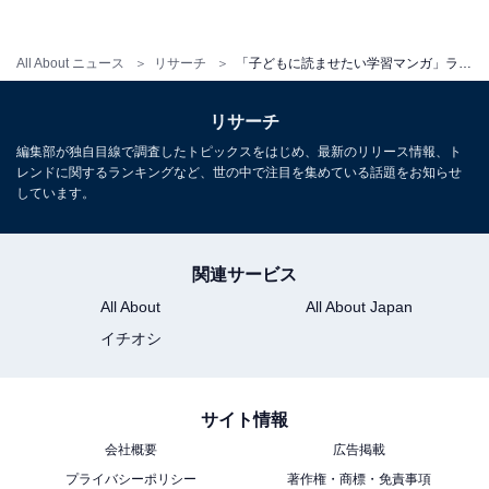
All About ニュース
リサーチ
「子どもに読ませたい学習マンガ」ランキング！ 2位『ドラえもん 学習シリーズ』を抑えた1位は？
リサーチ
編集部が独自目線で調査したトピックスをはじめ、最新のリリース情報、ト
第1位：『角川まんが学習シリーズ（日本史・世界
レンドに関するランキングなど、世の中で注目を集めている話題をお知らせ
史）』
しています。
関連サービス
All About
All About Japan
イチオシ
サイト情報
会社概要
広告掲載
プライバシーポリシー
著作権・商標・免責事項