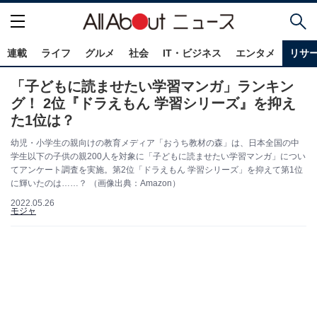
連載
ライフ
グルメ
社会
IT・ビジネス
エンタメ
リサ
「子どもに読ませたい学習マンガ」ランキン
グ！ 2位『ドラえもん 学習シリーズ』を抑え
た1位は？
幼児・小学生の親向けの教育メディア「おうち教材の森」は、日本全国の中
学生以下の子供の親200人を対象に「子どもに読ませたい学習マンガ」につい
てアンケート調査を実施。第2位「ドラえもん 学習シリーズ」を抑えて第1位
に輝いたのは……？ （画像出典：Amazon）
2022.05.26
モジャ