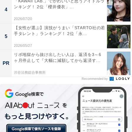
「KAWAII LAB.」でかわいいと思うアイドルラ
ンキング！ 2位「櫻井優衣」...
4
2026/07/20
【女性が選ぶ】演技がうまい「STARTO社の若
手タレント」ランキング！ 2位「永...
5
第2位：『ドラえもん 学習シリーズ』
2026/05/27
リボ地獄から抜け出したい人は、返済を3～6
ヶ月停止して『大幅に減額してから返済す...
PR
渋谷法務総合事務所
Recommended by