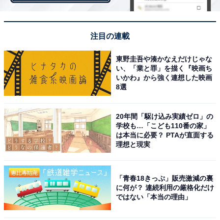
注目の連載
東野圭吾や湊かなえだけじゃな
い、「業と罪」を描く『映画ち
いかわ』から強く連想した映画
8選
20年間「駆け込み実績ゼロ」の
学校も…「こども110番の家」
出典：
Amazon
は本当に必要？ PTAが直面する
理想と現実
第2位は『ドラえもん 学習シリーズ』でした。第3位と同
じく、ドラえもんと一緒に学んでいく学習漫画。算数や
「青春18きっぷ」販売激減の裏
に何が？ 連続利用の厳格化だけ
国語、社会などを扱っており、中には中学受験で役立つ
ではない「本当の理由」
内容も含まれています。また「プレ学習シリーズ」とい
う未就学児向けのものもあります。