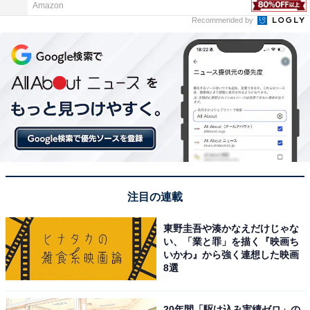
Amazon
Recommended by
注目の連載
東野圭吾や湊かなえだけじゃな
い、「業と罪」を描く『映画ち
いかわ』から強く連想した映画
8選
20年間「駆け込み実績ゼロ」の