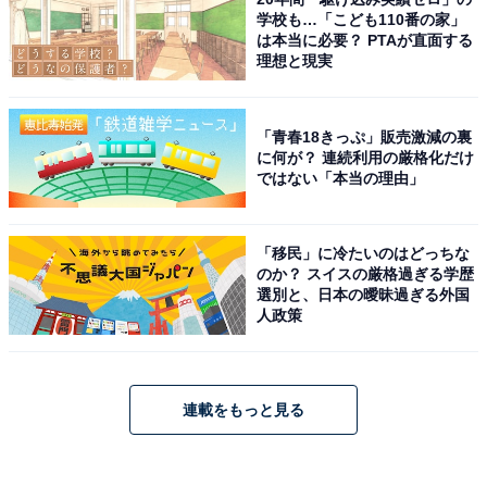
学校も…「こども110番の家」
は本当に必要？ PTAが直面する
理想と現実
「青春18きっぷ」販売激減の裏
に何が？ 連続利用の厳格化だけ
ではない「本当の理由」
「移民」に冷たいのはどっちな
のか？ スイスの厳格過ぎる学歴
選別と、日本の曖昧過ぎる外国
人政策
連載をもっと見る