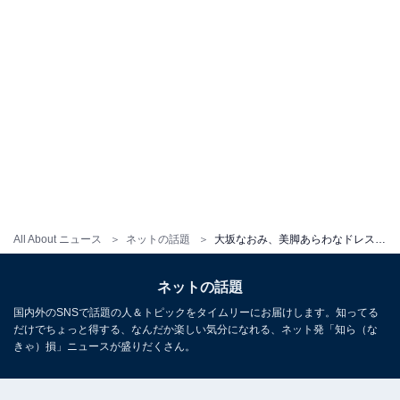
All About ニュース
ネットの話題
大坂なおみ、美脚あらわなドレス姿に反響集まる 「とってもすてき！」「人魚姫みたい」「おしゃれ」
ネットの話題
国内外のSNSで話題の人＆トピックをタイムリーにお届けします。知ってる
だけでちょっと得する、なんだか楽しい気分になれる、ネット発「知ら（な
きゃ）損」ニュースが盛りだくさん。