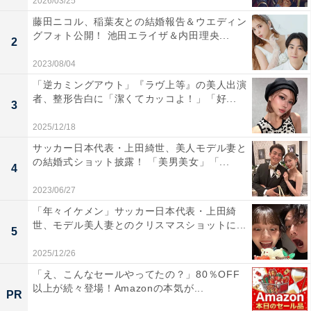
2026/03/25
藤田ニコル、稲葉友との結婚報告＆ウエディン
グフォト公開！ 池田エライザ＆内田理央...
2
2023/08/04
「逆カミングアウト」『ラヴ上等』の美人出演
者、整形告白に「潔くてカッコよ！」「好...
3
2025/12/18
サッカー日本代表・上田綺世、美人モデル妻と
の結婚式ショット披露！ 「美男美女」「...
4
2023/06/27
「年々イケメン」サッカー日本代表・上田綺
世、モデル美人妻とのクリスマスショットに...
5
2025/12/26
「え、こんなセールやってたの？」80％OFF
以上が続々登場！Amazonの本気が...
PR