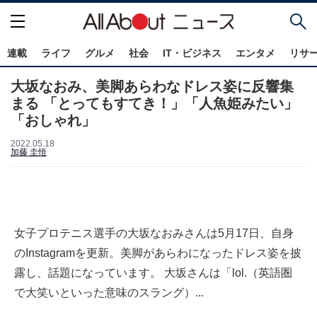
連載
ライフ
グルメ
社会
IT・ビジネス
エンタメ
リサ
大坂なおみ、美脚あらわなドレス姿に反響集
まる 「とってもすてき！」「人魚姫みたい」
「おしゃれ」
2022.05.18
加藤 圭悟
女子プロテニス選手の大坂なおみさんは5月17日、自身
のInstagramを更新。美脚があらわになったドレス姿を披
露し、話題になっています。 大坂さんは「lol.（英語圏
で大笑いといった意味のスラング）...