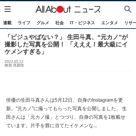
連載
ライフ
グルメ
社会
IT・ビジネス
エンタメ
リサ
「ビジュやばない？」 生田斗真、“元カノ”が
撮影した写真を公開！ 「えええ！最大級にイ
ケメンすぎる」
2022.05.13
橋酒 瑛麗瑠
俳優の生田斗真さんは5月12日、自身のInstagramを更
新。“元カノ”に撮ってもらった写真を公開しました。 生
田さんは「元カノ撮」とつづり、自身の写真を1枚載せ
ています。片手を唇に当てたイケメンな...