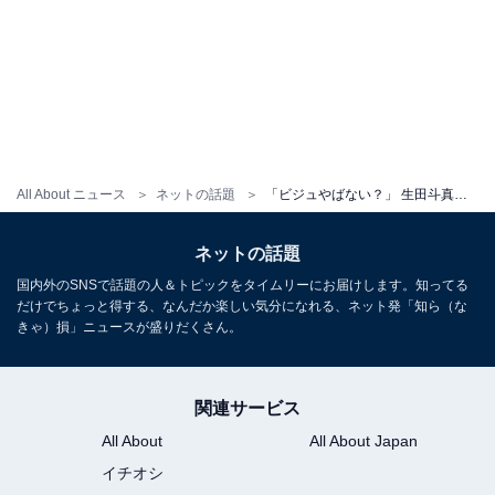
All About ニュース
ネットの話題
「ビジュやばない？」 生田斗真、“元カノ”が撮影した写真を公開！ 「えええ！最大級にイケメンすぎる」
ネットの話題
国内外のSNSで話題の人＆トピックをタイムリーにお届けします。知ってる
だけでちょっと得する、なんだか楽しい気分になれる、ネット発「知ら（な
きゃ）損」ニュースが盛りだくさん。
関連サービス
All About
All About Japan
イチオシ