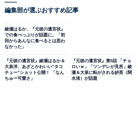
編集部が選ぶおすすめ記事
綾瀬はるか、『元彼の遺言状』
での食べっぷりが話題に。「初
回からあんなに食べるとは思わ
なかった」
『元彼の遺言状』綾瀬はるか＆
『元彼の遺言状』第5話 「チョ
大泉洋、あざとかわいい“タコ
ロいｗ」「ツンデレが見所」綾
チュー”ショット公開！ 「なん
瀬＆大泉に転がされる紗英（関
ちゅー可愛さ」
水渚）が話題