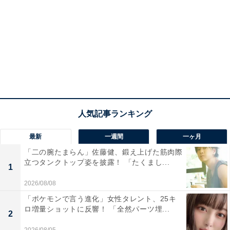
最新
一週間
一ヶ月
「二の腕たまらん」佐藤健、鍛え上げた筋肉際
立つタンクトップ姿を披露！ 「たくまし...
1
2026/08/08
「ポケモンで言う進化」女性タレント、25キ
ロ増量ショットに反響！ 「全然パーツ埋...
2