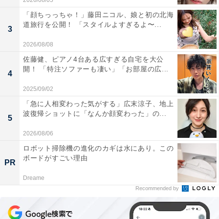
2026/08/05
「顔ちっっちゃ！」藤田ニコル、娘と初の北海
道旅行を公開！ 「スタイルよすぎるよ〜...
3
2026/08/08
佐藤健、ピアノ4台ある広すぎる自宅を大公
開！ 「特注ソファーも凄い」「お部屋の広...
4
2025/09/02
「急に人相変わった気がする」広末涼子、地上
波復帰ショットに「なんか顔変わった」の...
5
2026/08/06
ロボット掃除機の進化のカギは水にあり。この
ボードがすごい理由
PR
Dreame
Recommended by