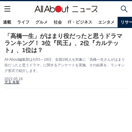
連載
ライフ
グルメ
社会
IT・ビジネス
エンタメ
リサ
「高橋一生」がはまり役だったと思うドラマ
ランキング！ 3位『民王』、2位『カルテッ
ト』、1位は？
All About編集部は4月5～19日、全国196人を対象に「高橋一生さんがはまり
役だったと思うドラマ」に関するアンケートを実施。その結果を、ランキン
グ形式で紹介します。
2022.05.18
児玉 友梨