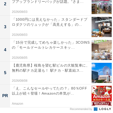
プアップランドリーバッグが話題。“さま...
2
2026/08/03
「1000円には見えなかった」スタンダードプ
ロダクツのリュックが「高見えする」の...
3
2026/08/03
「15分で完成してめちゃ楽しかった」3COINS
の「モールドールトレカケースキッ...
4
2026/08/05
【鹿児島県】桜島を望む駅ビルの大観覧車に、
無料の駅ナカ足湯も！ 駅ナカ・駅直結ス...
5
2026/08/08
「え、こんなセールやってたの？」80％OFF
以上が続々登場！Amazonの本気が...
PR
Amazon
Recommended by