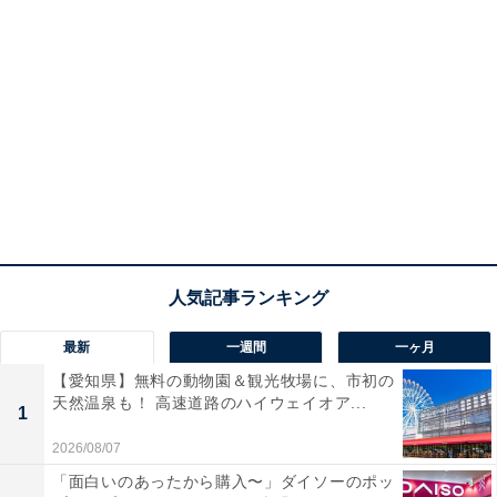
最新
一週間
一ヶ月
【愛知県】無料の動物園＆観光牧場に、市初の
天然温泉も！ 高速道路のハイウェイオア...
1
2026/08/07
「面白いのあったから購入〜」ダイソーのポッ