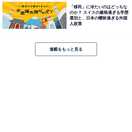
「移民」に冷たいのはどっちな
のか？ スイスの厳格過ぎる学歴
選別と、日本の曖昧過ぎる外国
人政策
連載をもっと見る
第1位：『花より男子』
そして第1位に輝いたのは、『花より男子』でした！
TBS系のドラマで、2005年10〜12月に第1期が放送され
ました。主演は、井上真央さんと松本潤さん。第1期
『花より男子』の放送後、2007年には第2期『花より男
子2（リターンズ）』が放送され、さらに2008年には映
画『花より男子F（ファイナル）』（東宝系）が公開さ
れるなど、シリーズ化された超人気作です。