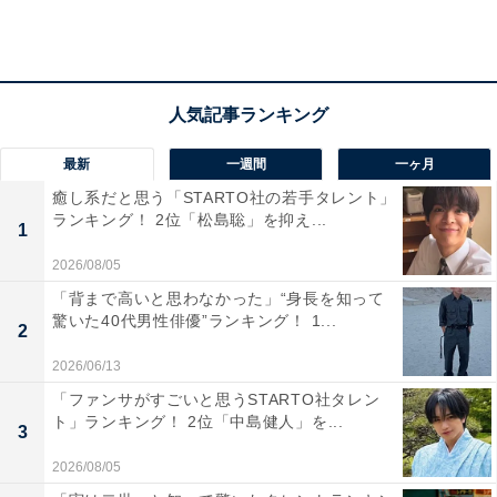
最新
一週間
一ヶ月
癒し系だと思う「STARTO社の若手タレント」
ランキング！ 2位「松島聡」を抑え...
1
2026/08/05
「背まで高いと思わなかった」“身長を知って
驚いた40代男性俳優”ランキング！ 1...
2
2026/06/13
「ファンサがすごいと思うSTARTO社タレン
ト」ランキング！ 2位「中島健人」を...
第2位：『のだめカンタービレ』
3
2026/08/05
第2位は『のだめカンタービレ』でした。フジテレビ系