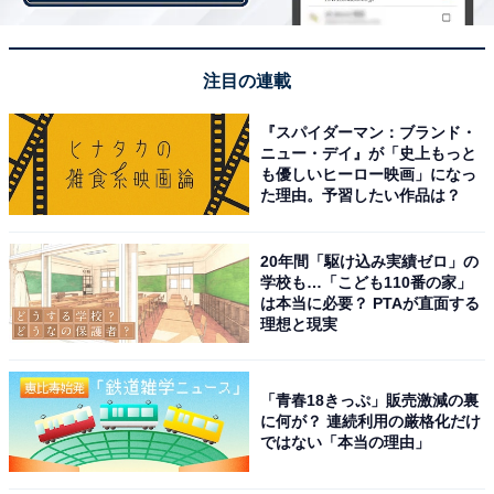
ピソードにちゃんと見どころをつくっているのもこのド
ラマの素晴らしいところです」と、胸キュン要素やコメ
注目の連載
ディ要素はもちろん、音楽と青春のドラマとしてもしっ
かり描かれていることが支持されている理由のようで
『スパイダーマン：ブランド・
す。
ニュー・デイ』が「史上もっと
も優しいヒーロー映画」になっ
た理由。予習したい作品は？
「漫画だと音のないオーケストラの演奏シーンがドラマ
だと聴ける」と、実写化ならではの醍醐味（だいごみ）
20年間「駆け込み実績ゼロ」の
に関する声もありました。
学校も…「こども110番の家」
は本当に必要？ PTAが直面する
理想と現実
「青春18きっぷ」販売激減の裏
に何が？ 連続利用の厳格化だけ
ではない「本当の理由」