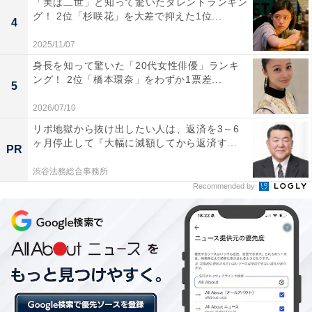
「実は二世」と知って驚いたタレントランキン
の月9枠で、2006年10〜12月に放送されたドラマです。
グ！ 2位「杉咲花」を大差で抑えた1位...
4
主演は上野樹里さんと玉木宏さんの2人で、そのほかに
2025/11/07
は永山瑛太さん、水川あさみさんらが出演しています。
身長を知って驚いた「20代女性俳優」ランキ
同作のヒットにより、2008年1月にはスペシャルドラマ
ング！ 2位「橋本環奈」をわずか1票差...
5
が2夜連続で放送され、 2009～2010年にかけては『のだ
2026/07/10
めカンタービレ 最終楽章 前編／後編』（
リボ地獄から抜け出したい人は、返済を3～6
東宝系）が劇場公開されました。
ヶ月停止して『大幅に減額してから返済す...
PR
回答者からは、「キャストが役にピッタリはまっていた
渋谷法務総合事務所
Recommended by
作品で原作のイメージそのままにドラマになってい
た」、「原作にとても忠実な展開になっていて、主演の
上野樹里さんや玉木宏さんをはじめ、演技派の俳優さん
たちが揃っていたので、とても見ごたえがあって面白か
った」と、豪華な俳優陣が演じるキャラクターの魅力
が、原作に忠実に描かれていたことに評価が集まりまし
た。また、「恋愛要素やコメディ要素もあり、全てのエ