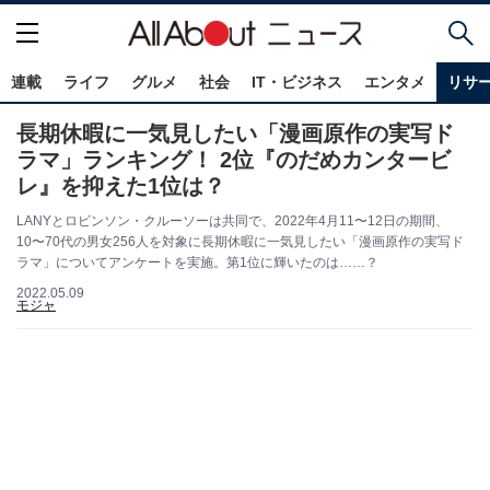
連載
ライフ
グルメ
社会
IT・ビジネス
エンタメ
リサ
長期休暇に一気見したい「漫画原作の実写ド
ラマ」ランキング！ 2位『のだめカンタービ
レ』を抑えた1位は？
LANYとロビンソン・クルーソーは共同で、2022年4月11〜12日の期間、
10〜70代の男女256人を対象に長期休暇に一気見したい「漫画原作の実写ド
ラマ」についてアンケートを実施。第1位に輝いたのは……？
2022.05.09
モジャ