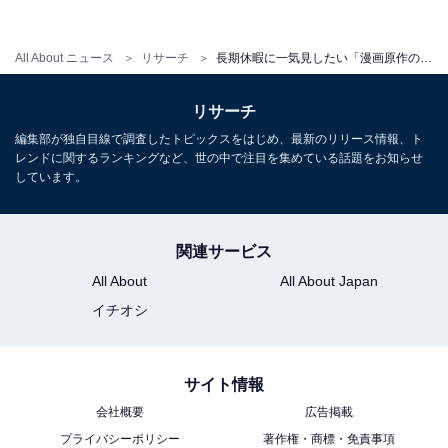
回答者からは、「主人公の牧野つくしがどんなことがあ
っても負けないで立ち向かう姿を見るとすごく前向きに
All About ニュース
リサーチ
長期休暇に一気見したい「漫画原作の実写ドラマ」ランキング！ 2位『のだめカンタービレ』を抑えた1位は？
なれますし、元気をもらうことができます」、「主人公
の前向きな性格から、明るい元気なパワーをもらえるよ
リサーチ
うな気がする」などと、登場人物たちの魅力的なキャラ
編集部が独自目線で調査したトピックスをはじめ、最新のリリース情報、ト
レンドに関するランキングなど、世の中で注目を集めている話題をお知らせ
クターにひかれるという意見や、「漫画よりも実写ドラ
しています。
マの方がおもしろかった」という意見もありました。
シリーズ全体で話数が多いので、長期休暇を使って見返
関連サービス
すにはうってつけの作品ですね。
All About
All About Japan
イチオシ
＞4位までの全ランキング結果を見る
サイト情報
会社概要
広告掲載
プライバシーポリシー
著作権・商標・免責事項
※回答者のコメントは原文ママです