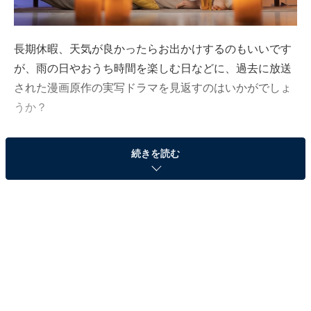
長期休暇、天気が良かったらお出かけするのもいいです
が、雨の日やおうち時間を楽しむ日などに、過去に放送
された漫画原作の実写ドラマを見返すのはいかがでしょ
うか？
LANYとロビンソン・クルーソーは共同で、10〜70代の
続きを読む
男女256人を対象に、長期休暇中に一気見したい「漫画
原作の実写ドラマ」についてアンケートを実施しまし
た。調査期間は、2022年4月11〜12日です。
第3位：『今日から俺は!!』
第3位は『今日から俺は!!』でした。2018年10〜12月に