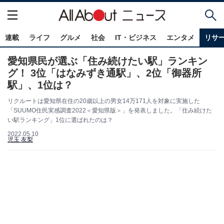
連載
ライフ
グルメ
社会
IT・ビジネス
エンタメ
リサ
愛知県民が選ぶ「住み続けたい駅」ランキン
グ！ 3位「はなみずき通駅」、2位「御器所
駅」、1位は？
リクルートは愛知県在住の20歳以上の男女14万171人を対象に実施した
「SUUMO住民実感調査2022＜愛知県版＞」を発表しました。「住み続けた
い駅ランキング」1位に選ばれたのは？
2022.05.10
児玉 友梨