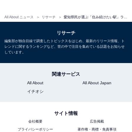
1
2
All About ニュース
リサーチ
愛知県民が選ぶ「住み続けたい駅」ランキング！ 3位「はなみずき通駅」、2位「御器所駅」、1位は？
リサーチ
編集部が独自目線で調査したトピックスをはじめ、最新のリリース情報、ト
レンドに関するランキングなど、世の中で注目を集めている話題をお知らせ
しています。
関連サービス
All About
All About Japan
イチオシ
サイト情報
会社概要
広告掲載
プライバシーポリシー
著作権・商標・免責事項