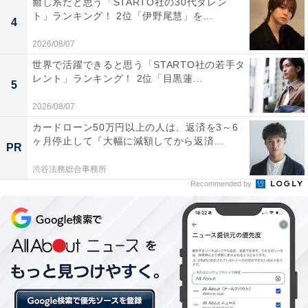
癒し系だと思う「STARTO社の30代タレン
ト」ランキング！ 2位「伊野尾慧」を...
4
2026/08/07
世界で活躍できると思う「STARTO社の若手タ
レント」ランキング！ 2位「目黒蓮...
5
2026/08/07
1位「覚王山駅(地下鉄東山線)」
カードローン50万円以上の人は、返済を3～6
ヶ月停止して『大幅に減額してから返済...
PR
「覚王山駅」は、名古屋市千種区に位置しています。地
下鉄東山線が利用できるため、名古屋駅や栄駅に直通で
渋谷法務総合事務所
Recommended by
アクセス可能。周辺には覚王山日泰寺があり、その参道
にある覚王山商店街も魅力の1つ。本山方面の丘陵地
は、閑静な住宅街として知られています。
＞10位までの全ランキング結果を見る