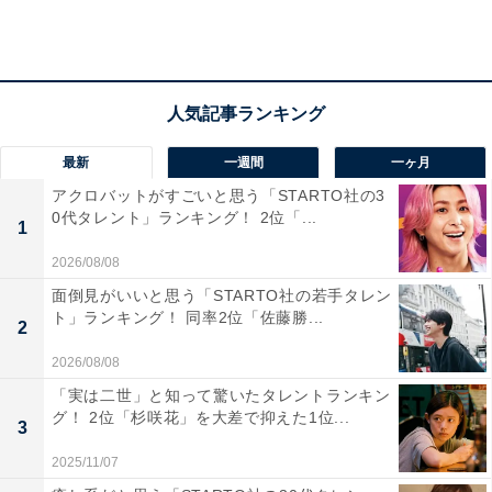
2位「御器所駅（地下鉄桜通線・鶴舞線）」
名古屋市昭和区に位置する「御器所駅」。名古屋駅まで
乗り換えずに約15分という距離にあります。周辺は大学
最新
一週間
一ヶ月
や高校が集まる文教地区として知られており、「教育環
アクロバットがすごいと思う「STARTO社の3
境が充実している」が街の魅力として高評価を獲得。学
0代タレント」ランキング！ 2位「...
1
生が多く、街全体の治安が比較的良いようです。
2026/08/08
面倒見がいいと思う「STARTO社の若手タレン
ト」ランキング！ 同率2位「佐藤勝...
2
2026/08/08
「実は二世」と知って驚いたタレントランキン
グ！ 2位「杉咲花」を大差で抑えた1位...
3
2025/11/07