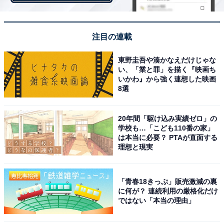
【おすすめ記事】
注目の連載
・
【国勢調査2020】愛知県で人口が減ったのは…？3位
東野圭吾や湊かなえだけじゃな
「南知多町」2位「設楽町」1位は…？
い、「業と罪」を描く『映画ち
いかわ』から強く連想した映画
・
8選
50代が選ぶ「移住したい都道府県」ランキング！ 3位
「群馬県」、2位「山梨県」、1位は？
20年間「駆け込み実績ゼロ」の
・
学校も…「こども110番の家」
「全国住みたい街」ランキング！ 3位「福岡県 福岡
は本当に必要？ PTAが直面する
理想と現実
市」、2位「北海道 札幌市」、1位は？
・
【国勢調査2020】愛知県で人口が増えた市区町村 3位
「青春18きっぷ」販売激減の裏
に何が？ 連続利用の厳格化だけ
「幸田町」2位「名古屋市東区」1位は…
ではない「本当の理由」