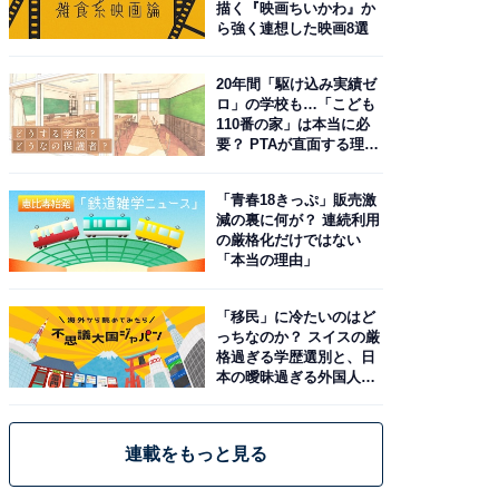
描く『映画ちいかわ』か
ら強く連想した映画8選
20年間「駆け込み実績ゼ
ロ」の学校も…「こども
110番の家」は本当に必
要？ PTAが直面する理想
と現実
「青春18きっぷ」販売激
減の裏に何が？ 連続利用
の厳格化だけではない
「本当の理由」
「移民」に冷たいのはど
っちなのか？ スイスの厳
格過ぎる学歴選別と、日
本の曖昧過ぎる外国人政
策
連載をもっと見る