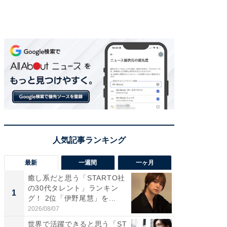
最新
一週間
一ヶ月
癒し系だと思う「STARTO社
癒し系だ
の30代タレント」ランキン
の若手
1
1
グ！ 2位「伊野尾慧」を...
グ！ 2
2026/08/07
2026/08/0
世界で活躍できると思う「ST
「パフ