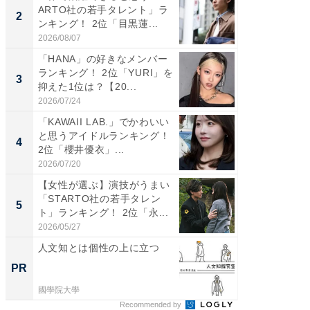
ARTO社の若手タレント」ラ
思うST
2
2
ンキング！ 2位「目黒蓮...
ンキング
2026/08/07
2026/08/0
「HANA」の好きなメンバー
ギャップ
ランキング！ 2位「YURI」を
RTO社
3
3
抑えた1位は？【20...
キング！
2026/07/24
2026/08/0
「KAWAII LAB.」でかわいい
癒し系だ
と思うアイドルランキング！
の30代
4
4
2位「櫻井優衣」...
グ！ 2
2026/07/20
2026/08/0
【女性が選ぶ】演技がうまい
「ファン
「STARTO社の若手タレン
ARTO
5
5
ト」ランキング！ 2位「永...
グ！ 2
2026/05/27
2026/08/0
人文知とは個性の上に立つ
学際的
典」日
PR
PR
國學院大學
國學院大
Recommended by