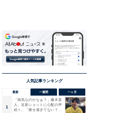
最新
一週間
一ヶ月
「病気なのかなぁ？」藤木直
「さす
人、近影ショットに心配の声
は」高
1
1
続々。「痩せ過ぎてない？」
災地を