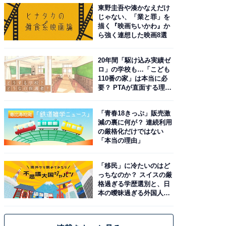
東野圭吾や湊かなえだけ
じゃない、「業と罪」を
描く『映画ちいかわ』か
ら強く連想した映画8選
20年間「駆け込み実績ゼ
ロ」の学校も…「こども
110番の家」は本当に必
要？ PTAが直面する理想
と現実
「青春18きっぷ」販売激
減の裏に何が？ 連続利用
の厳格化だけではない
「本当の理由」
「移民」に冷たいのはど
っちなのか？ スイスの厳
格過ぎる学歴選別と、日
本の曖昧過ぎる外国人政
策