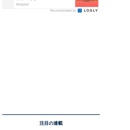
Amazon
COCO VIL
Recommended by
注目の連載