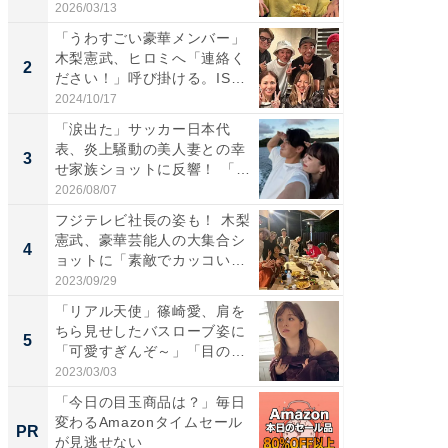
「...
「カ...
2026/03/13
2026/08/0
「うわすごい豪華メンバー」
「女の
木梨憲武、ヒロミへ「連絡く
介、バ
2
2
ださい！」呼び掛ける。IS
らのプレ
S...
愛...
2024/10/17
2026/08/0
「涙出た」サッカー日本代
「脚が
表、炎上騒動の美人妻との幸
横川尚
3
3
せ家族ショットに反響！ 「最
ムキな姿
高...
刃...
2026/08/07
2026/08/0
フジテレビ社長の姿も！ 木梨
「え、
憲武、豪華芸能人の大集合シ
芸人、2
4
4
ョットに「素敵でカッコい
エットに
い...
2023/09/29
2026/08/0
「リアル天使」篠崎愛、肩を
「脳がバ
ちら見せしたバスローブ姿に
装姿が話
5
5
「可愛すぎんぞ～」「目の表
のお父さ
情...
2023/03/03
2026/08/0
「今日の目玉商品は？」毎日
すべて
変わるAmazonタイムセール
るその
PR
PR
が見逃せない