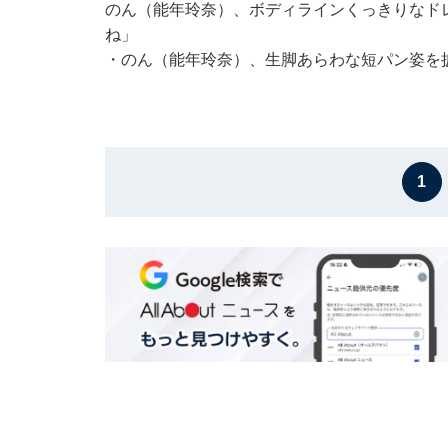
のん（能年玲奈）、ボディラインくっきりなド
ね」
・
のん（能年玲奈）、生脚あらわな短パン姿を
1