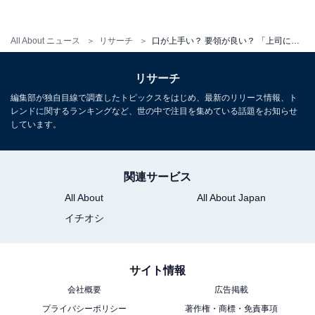
（33.6％）、「離職が増える」（31.1％）と続きまし
た。
All About ニュース
リサーチ
口が上手い？ 要領が良い？ 「上司にかわいがられる部下の特徴」ランキング、1位は？
上司のひいきが職場の人間関係を悪化させるだけではな
リサーチ
く、業務効率や業績などにも悪影響を及ぼすことが懸念
編集部が独自目線で調査したトピックスをはじめ、最新のリリース情報、ト
レンドに関するランキングなど、世の中で注目を集めている話題をお知らせ
されています。
しています。
【おすすめ記事】
関連サービス
・
All About
All About Japan
上司が部下をひいきする理由ランキング！ 3位「積極性
イチオシ
がある」、2位「向上心がある」、1位は？
・
サイト情報
“上司ガチャにはずれた”と感じた上司の特徴！ 2位は「高
会社概要
広告掲載
圧的な態度を取る」、1位は？
プライバシーポリシー
著作権・商標・免責事項
・