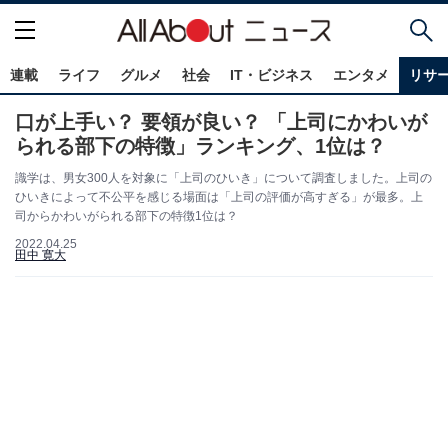
連載
ライフ
グルメ
社会
IT・ビジネス
エンタメ
リサ
口が上手い？ 要領が良い？ 「上司にかわいが
られる部下の特徴」ランキング、1位は？
識学は、男女300人を対象に「上司のひいき」について調査しました。上司の
ひいきによって不公平を感じる場面は「上司の評価が高すぎる」が最多。上
司からかわいがられる部下の特徴1位は？
2022.04.25
田中 寛大