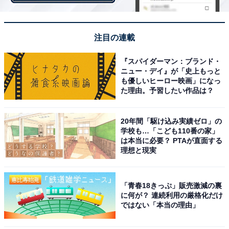
不公平を感じたエピソードについては、「口調が違う
（25歳女性）」「仕事の割り振りに差がある（43歳男
注目の連載
性）」などのコメントが寄せられました。
『スパイダーマン：ブランド・
ニュー・デイ』が「史上もっと
も優しいヒーロー映画」になっ
た理由。予習したい作品は？
20年間「駆け込み実績ゼロ」の
学校も…「こども110番の家」
は本当に必要？ PTAが直面する
理想と現実
「青春18きっぷ」販売激減の裏
に何が？ 連続利用の厳格化だけ
ではない「本当の理由」