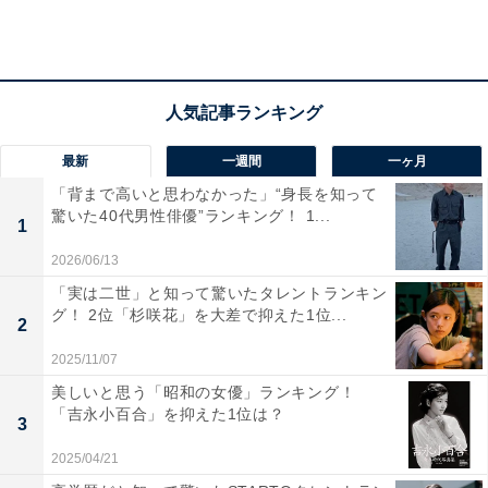
最新
一週間
一ヶ月
「背まで高いと思わなかった」“身長を知って
驚いた40代男性俳優”ランキング！ 1...
1
2026/06/13
「実は二世」と知って驚いたタレントランキン
グ！ 2位「杉咲花」を大差で抑えた1位...
不公平を感じる場面は「上司の評価が高すぎる」
2
が最多
2025/11/07
美しいと思う「昭和の女優」ランキング！
「吉永小百合」を抑えた1位は？
3
2025/04/21