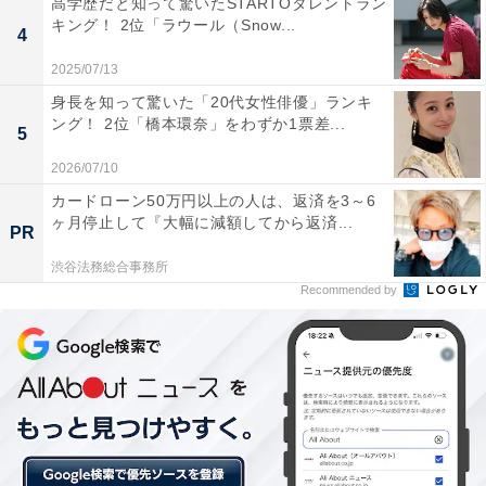
高学歴だと知って驚いたSTARTOタレントラン
キング！ 2位「ラウール（Snow...
4
2025/07/13
身長を知って驚いた「20代女性俳優」ランキ
ング！ 2位「橋本環奈」をわずか1票差...
5
チームメンバーに対して上司のひいきによる不公平を感じたことがあるか
2026/07/10
カードローン50万円以上の人は、返済を3～6
ヶ月停止して『大幅に減額してから返済...
PR
チームメンバーに対する上司のひいきによって、不公平
を感じたことがあるか聞いたところ、「ある」と回答し
渋谷法務総合事務所
Recommended by
た人が38.7％でした。
不公平を感じる場面は「実際の成果に対して上司の評価
（査定）が高すぎる」（56.9％）が最多でした。次いで
「上司の態度が明らかに違う」（41.4％）、「任される
業務内容が明らかに違う」（29.3％）と続く結果に。