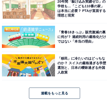
20年間「駆け込み実績ゼロ」の
学校も…「こども110番の家」
は本当に必要？ PTAが直面する
理想と現実
「青春18きっぷ」販売激減の裏
に何が？ 連続利用の厳格化だけ
ではない「本当の理由」
「移民」に冷たいのはどっちな
のか？ スイスの厳格過ぎる学歴
選別と、日本の曖昧過ぎる外国
人政策
連載をもっと見る