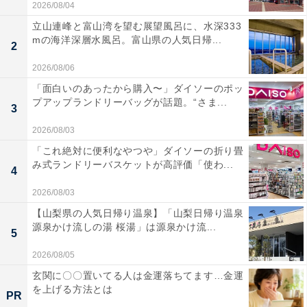
2026/08/04
立山連峰と富山湾を望む展望風呂に、水深333
mの海洋深層水風呂。富山県の人気日帰...
2
2026/08/06
「面白いのあったから購入〜」ダイソーのポッ
プアップランドリーバッグが話題。“さま...
3
2026/08/03
「これ絶対に便利なやつや」ダイソーの折り畳
み式ランドリーバスケットが高評価「使わ...
4
2026/08/03
【山梨県の人気日帰り温泉】「山梨日帰り温泉
源泉かけ流しの湯 桜湯」は源泉かけ流...
5
2026/08/05
玄関に〇〇置いてる人は金運落ちてます…金運
を上げる方法とは
PR