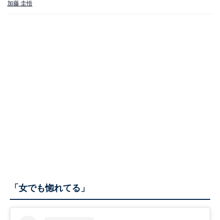
加藤 圭悟
「女でも惚れてる」