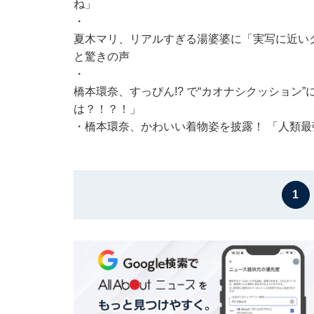
ね」
・
夏木マリ、リアルすぎる湯婆婆に「実写に近い
と驚きの声
・
橋本環奈、すっぴん!? で“カオナシクッション
は？！？！」
・
橋本環奈、かわいい着物姿を披露！ 「人類最
1