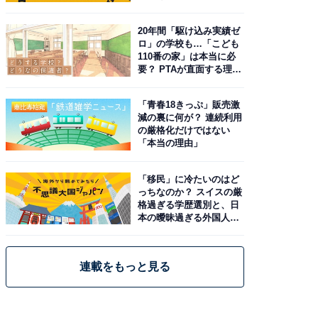
20年間「駆け込み実績ゼ
ロ」の学校も…「こども
110番の家」は本当に必
要？ PTAが直面する理想
と現実
「青春18きっぷ」販売激
減の裏に何が？ 連続利用
の厳格化だけではない
「本当の理由」
「移民」に冷たいのはど
っちなのか？ スイスの厳
格過ぎる学歴選別と、日
本の曖昧過ぎる外国人政
策
連載をもっと見る