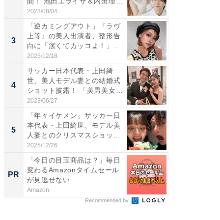
開！ 池田エライザ＆内田理
らのプレ
央...
愛...
2023/08/04
2026/08/0
「逆カミングアウト」『ラヴ
「脚が
上等』の美人出演者、整形告
横川尚
3
3
白に「潔くてカッコよ！」
ムキな姿
「好...
刃...
2025/12/18
2026/08/0
サッカー日本代表・上田綺
「え、
世、美人モデル妻との結婚式
芸人、2
4
4
ショット披露！ 「美男美女」
エットに
「...
2023/06/27
2026/08/0
「年々イケメン」サッカー日
「脳がバ
本代表・上田綺世、モデル美
装姿が話
5
5
人妻とのクリスマスショット
のお父さ
に...
2025/12/26
2026/08/0
「今日の目玉商品は？」毎日
GOETH
変わるAmazonタイムセール
を組み
PR
PR
が見逃せない
Amazon
FINCHI o
Recommended by