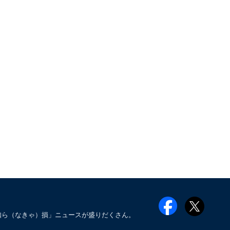
知ら（なきゃ）損」ニュースが盛りだくさん。