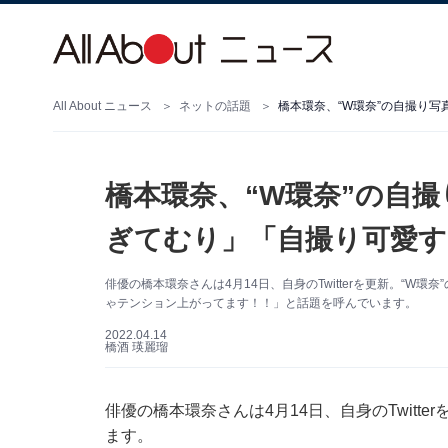
All About ニュース
ネットの話題
橋本環奈、“W環奈”の自撮り
橋本環奈、“W環奈”の自
ぎてむり」「自撮り可愛す
俳優の橋本環奈さんは4月14日、自身のTwitterを更新。“
ゃテンション上がってます！！」と話題を呼んでいます。
2022.04.14
橋酒 瑛麗瑠
俳優の橋本環奈さんは4月14日、自身のTwitt
ます。