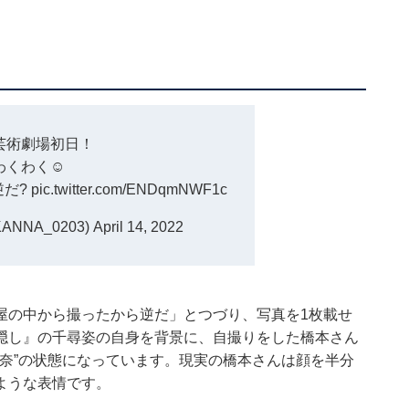
芸術劇場初日！
わくわく☺️
逆だ?
pic.twitter.com/ENDqmNWF1c
ANNA_0203)
April 14, 2022
屋の中から撮ったから逆だ」とつづり、写真を1枚載せ
隠し』の千尋姿の自身を背景に、自撮りをした橋本さん
環奈”の状態になっています。現実の橋本さんは顔を半分
ような表情です。