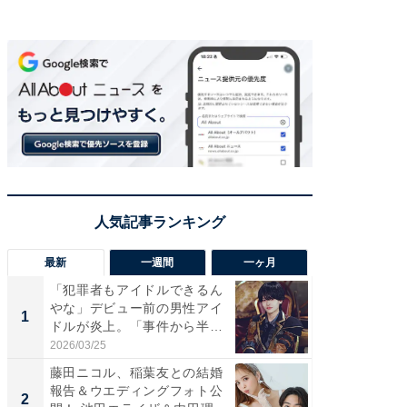
最新
一週間
一ヶ月
「犯罪者もアイドルできるん
「さす
やな」デビュー前の男性アイ
は」高
1
1
ドルが炎上。「事件から半年
災地を
も...
「カ...
2026/03/25
2026/08/0
藤田ニコル、稲葉友との結婚
「女の
報告＆ウエディングフォト公
介、バ
2
2