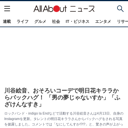
連載
ライフ
グルメ
社会
IT・ビジネス
エンタメ
リサ
川谷絵音、おそろいコーデで明日花キララか
らバックハグ！ 「男の夢じゃないすか」「ふ
ざけんなすき」
ロックバンド・indigo la Endなどで活動する川谷絵音さんは4月13日、自身の
Instagramを更新。タレントの明日花キララさんからバックハグをされる写真
を披露しました。コメントでは「なにしてんすか!?!?」と、驚きの声が上がっ