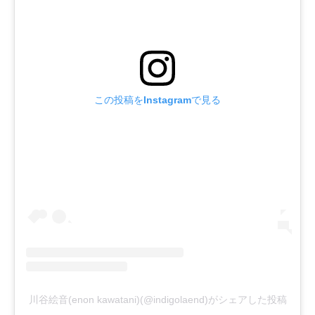
この投稿をInstagramで見る
川谷絵音(enon kawatani)(@indigolaend)がシェアした投稿