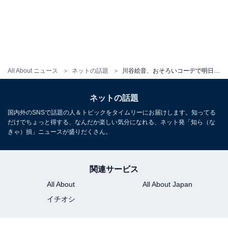
All About ニュース
ネットの話題
川谷絵音、おそろいコーデで明日花キララからバックハグ！ 「男の夢じゃないすか」「ふざけんなすき」
ネットの話題
国内外のSNSで話題の人＆トピックをタイムリーにお届けします。知ってる
だけでちょっと得する、なんだか楽しい気分になれる、ネット発「知ら（な
きゃ）損」ニュースが盛りだくさん。
関連サービス
All About
All About Japan
イチオシ