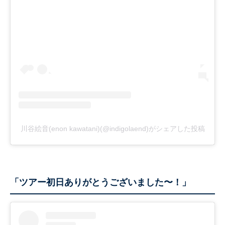
川谷絵音(enon kawatani)(@indigolaend)がシェアした投稿
「ツアー初日ありがとうございました〜！」