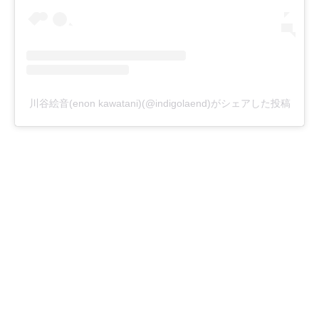
川谷絵音(enon kawatani)(@indigolaend)がシェアした投稿