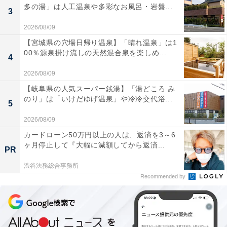
多の湯」は人工温泉や多彩なお風呂・岩盤...
3
2026/08/09
【宮城県の穴場日帰り温泉】「晴れ温泉」は1
00％源泉掛け流しの天然混合泉を楽しめ...
4
2026/08/09
【岐阜県の人気スーパー銭湯】「湯どころ み
のり」は「いけだゆげ温泉」や冷冷交代浴...
5
2026/08/09
カードローン50万円以上の人は、返済を3～6
ヶ月停止して『大幅に減額してから返済...
PR
渋谷法務総合事務所
Recommended by