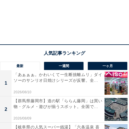
最新
一週間
一ヶ月
「あぁぁぁ。かわいくて一生断捨離ムリ」ダイ
ソーのサンリオ日焼けシリーズが反響。全...
1
2026/08/10
【群馬県藤岡市】道の駅「ららん藤岡」は買い
物・グルメ・遊びが揃うスポット。全国で...
2
2026/08/09
【岐阜県の人気スーパー銭湯】「六条温泉 喜