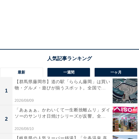
最新
一週間
一ヶ月
【群馬県藤岡市】道の駅「ららん藤岡」は買い
物・グルメ・遊びが揃うスポット。全国で...
1
2026/08/09
「あぁぁぁ。かわいくて一生断捨離ムリ」ダイ
ソーのサンリオ日焼けシリーズが反響。全...
2
2026/08/10
【岐阜県の人気スーパー銭湯】「六条温泉 喜