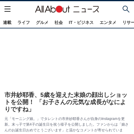
連載
ライフ
グルメ
社会
IT・ビジネス
エンタメ
リサ
市井紗耶香、5歳を迎えた末娘の顔出しショッ
トを公開！ 「お子さんの元気な成長がなによ
りですね」
元「モーニング娘。」でタレントの市井紗耶香さんが自身のInstagramを更
新。末っ子で第4子の誕生日を祝う様子を公開しました。ファンからは「娘さ
んのお誕生日おめでとうございます」と温かなコメントが寄せられていま