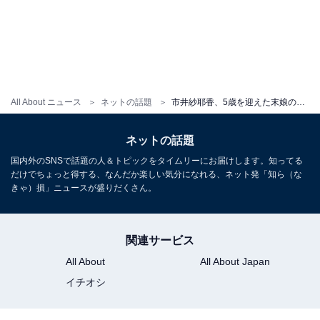
All About ニュース
ネットの話題
市井紗耶香、5歳を迎えた末娘の顔出しショットを公開！ 「お子さんの元気な成長がなによりですね」
ネットの話題
国内外のSNSで話題の人＆トピックをタイムリーにお届けします。知ってる
だけでちょっと得する、なんだか楽しい気分になれる、ネット発「知ら（な
きゃ）損」ニュースが盛りだくさん。
関連サービス
All About
All About Japan
イチオシ