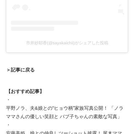
市井紗耶香(@sayakaichii)がシェアした投稿
＞記事に戻る
【おすすめ記事】
・
平野ノラ、夫&娘との“ヒョウ柄”家族写真公開！ 「ノラ
ママさんの優しい笑顔と バブ子ちゃんの素敵な写真」
・
安藤美姫、娘との仲良しツーショット披露！ 尾木ママ