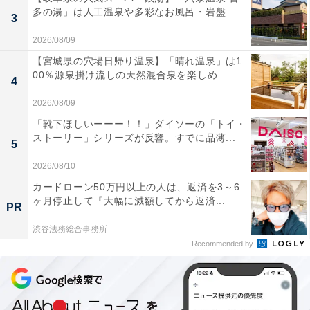
多の湯」は人工温泉や多彩なお風呂・岩盤...
3
2026/08/09
【宮城県の穴場日帰り温泉】「晴れ温泉」は1
00％源泉掛け流しの天然混合泉を楽しめ...
4
2026/08/09
「靴下ほしいーーー！！」ダイソーの「トイ・
ストーリー」シリーズが反響。すでに品薄...
5
2026/08/10
カードローン50万円以上の人は、返済を3～6
ヶ月停止して『大幅に減額してから返済...
PR
渋谷法務総合事務所
Recommended by