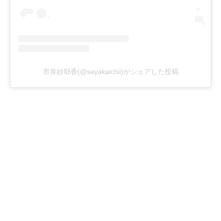
市井紗耶香(@sayakaichii)がシェアした投稿