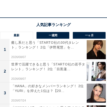
たからです」などの意見が挙がりました。
最新
一週間
一ヶ月
癒し系だと思う「STARTO社の30代タレン
ト」ランキング！ 2位「伊野尾慧」を...
1
2026/08/07
世界で活躍できると思う「STARTO社の若手タ
レント」ランキング！ 2位「目黒蓮...
2
2026/08/07
「HANA」の好きなメンバーランキング！ 2位
「YURI」を抑えた1位は？【20...
3
1位「ともさかりえ」
2026/07/24