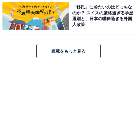
「移民」に冷たいのはどっちな
のか？ スイスの厳格過ぎる学歴
＞4位までの全ランキング結果を見る
選別と、日本の曖昧過ぎる外国
人政策
【おすすめ記事】
連載をもっと見る
・
『金田一少年の事件簿』金田一がはまり役だったと思う
俳優ランキング！ 2位「山田涼介」、1位は？
・
5代目『金田一少年の事件簿』の実写化ではまり役だと
思う俳優ランキング！ 2位「上白石萌歌」、1位は？
・
期待度が高い「春ドラマ」ランキング！ 3位『家政夫の
ミタゾノ5』、2位『元彼の遺言状』、1位は？
・