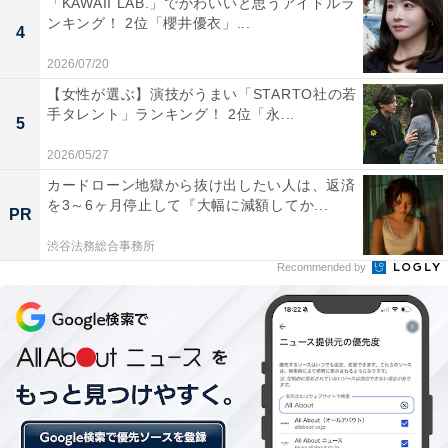
「KAWAII LAB.」でかわいいと思うアイドルラ
ンキング！ 2位「櫻井優衣」...
4
2026/07/20
【女性が選ぶ】演技がうまい「STARTO社の若
手タレント」ランキング！ 2位「永...
5
2026/05/27
カードローン地獄から抜け出したい人は、返済
を3～6ヶ月停止して『大幅に減額してか...
PR
渋谷法務総合事務所
Recommended by
初代『金田一少年の事件簿』（画像出典：
Amazon
）