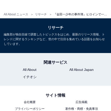
『金田一少年の事件簿』の好きな主題歌ランキング！ 2
位 堂本剛「ひとりじゃない」、1位は？
All About ニュース
リサーチ
『金田一少年の事件簿』ヒロインで一番はまり役だと思った女優ランキング！ 2位「川口春奈」、1位は？
リサーチ
編集部が独自目線で調査したトピックスをはじめ、最新のリリース情報、ト
レンドに関するランキングなど、世の中で注目を集めている話題をお知らせ
しています。
関連サービス
All About
All About Japan
イチオシ
サイト情報
会社概要
広告掲載
プライバシーポリシー
著作権・商標・免責事項