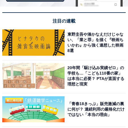
そして1位に選ばれたのは、初代『金田一少年の事件
簿』（1995年）ヒロイン、ともさかりえさんでした！ 少
年味あふれる金田一となった堂本剛さんとのペアも、絵
注目の連載
になりますね！ 当時女優として脚光を浴びていたともさ
かさんは、社会現象ともなった初代『金田一少年の事件
東野圭吾や湊かなえだけじゃな
い、「業と罪」を描く『映画ち
簿』への出演により、ますます広く知られる女優となり
いかわ』から強く連想した映画
ました。少女らしい、あどけない表情や清純なイメージ
8選
が多くのファンを魅了し、歌手としても活躍しました。
20年間「駆け込み実績ゼロ」の
学校も…「こども110番の家」
は本当に必要？ PTAが直面する
挙げた理由に「原作のみゆきのうるさい感じや世話焼き
理想と現実
なイメージがはまってたから」「やはりともさかりえさ
んのしっかりした印象と堂本さんのコンビネーションは
最高だったからです」「美幸の頭が良い感じの知的な部
「青春18きっぷ」販売激減の裏
に何が？ 連続利用の厳格化だけ
分が一番あったと思うから」などの声が聞かれました。
ではない「本当の理由」