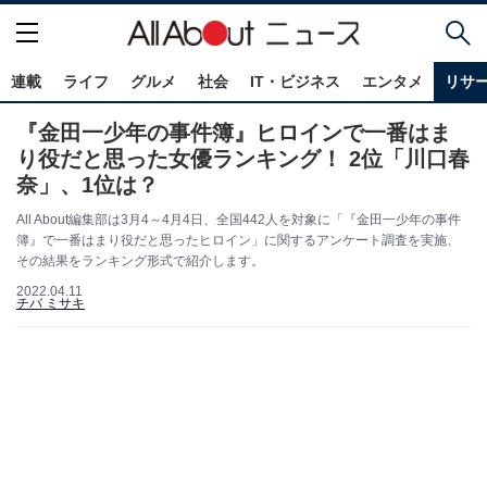
連載
ライフ
グルメ
社会
IT・ビジネス
エンタメ
リサ
『金田一少年の事件簿』ヒロインで一番はま
り役だと思った女優ランキング！ 2位「川口春
奈」、1位は？
All About編集部は3月4～4月4日、全国442人を対象に「『金田一少年の事件
簿』で一番はまり役だと思ったヒロイン」に関するアンケート調査を実施、
その結果をランキング形式で紹介します。
2022.04.11
チバ ミサキ