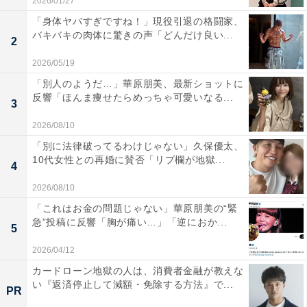
2026/01/27
「身体ヤバすぎですね！」現役引退の格闘家、
バキバキの肉体に驚きの声「どんだけ良い...
2
2026/05/19
「別人のようだ…」華原朋美、最新ショットに
反響「ほんま痩せたらめっちゃ可愛いなる...
3
2026/08/10
「別に法律破ってるわけじゃない」久保優太、
10代女性との再婚に賛否「リプ欄が地獄...
4
2026/08/10
「これはお金の問題じゃない」華原朋美の“緊
急”投稿に反響「胸が痛い…」「逆におか...
5
2026/04/12
カードローン地獄の人は、消費者金融が教えな
い『返済停止して減額・免除する方法』で...
PR