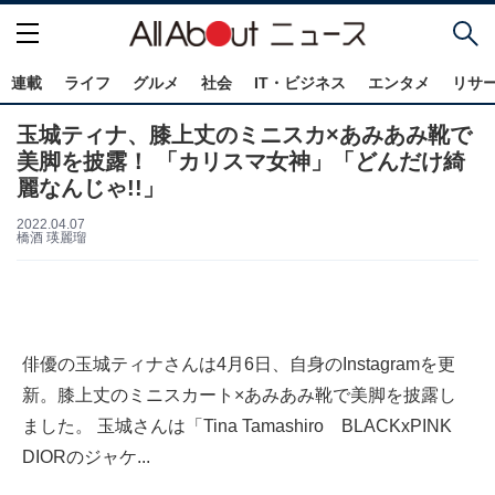
連載
ライフ
グルメ
社会
IT・ビジネス
エンタメ
リサ
玉城ティナ、膝上丈のミニスカ×あみあみ靴で
美脚を披露！ 「カリスマ女神」「どんだけ綺
麗なんじゃ!!」
2022.04.07
橋酒 瑛麗瑠
俳優の玉城ティナさんは4月6日、自身のInstagramを更
新。膝上丈のミニスカート×あみあみ靴で美脚を披露し
ました。 玉城さんは「Tina Tamashiro BLACKxPINK
DIORのジャケ...