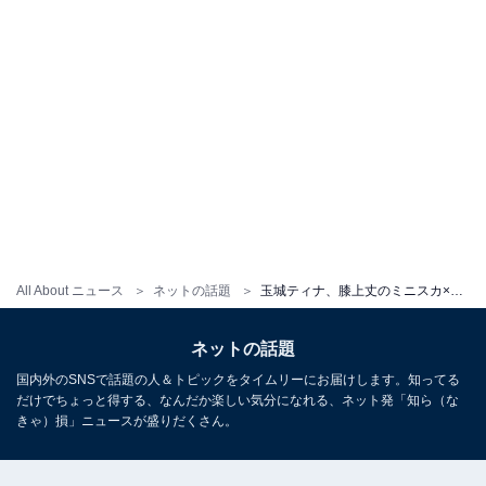
All About ニュース
ネットの話題
玉城ティナ、膝上丈のミニスカ×あみあみ靴で美脚を披露！ 「カリスマ女神」「どんだけ綺麗なんじゃ!!」
ネットの話題
国内外のSNSで話題の人＆トピックをタイムリーにお届けします。知ってる
だけでちょっと得する、なんだか楽しい気分になれる、ネット発「知ら（な
きゃ）損」ニュースが盛りだくさん。