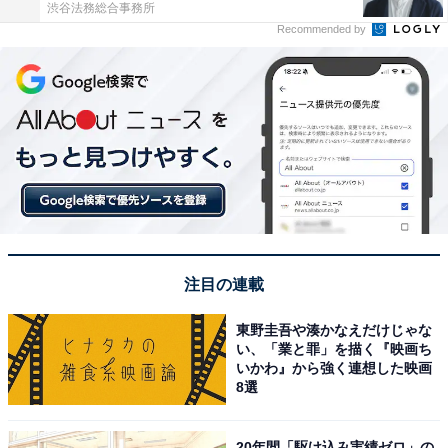
渋谷法務総合事務所
Recommended by
注目の連載
東野圭吾や湊かなえだけじゃな
い、「業と罪」を描く『映画ち
いかわ』から強く連想した映画
8選
20年間「駆け込み実績ゼロ」の