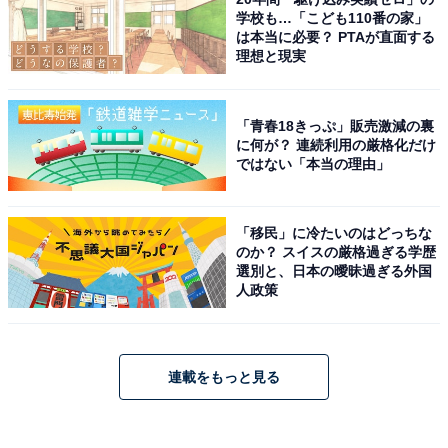
学校も…「こども110番の家」
は本当に必要？ PTAが直面する
理想と現実
「青春18きっぷ」販売激減の裏
に何が？ 連続利用の厳格化だけ
ではない「本当の理由」
「移民」に冷たいのはどっちな
のか？ スイスの厳格過ぎる学歴
選別と、日本の曖昧過ぎる外国
人政策
連載をもっと見る