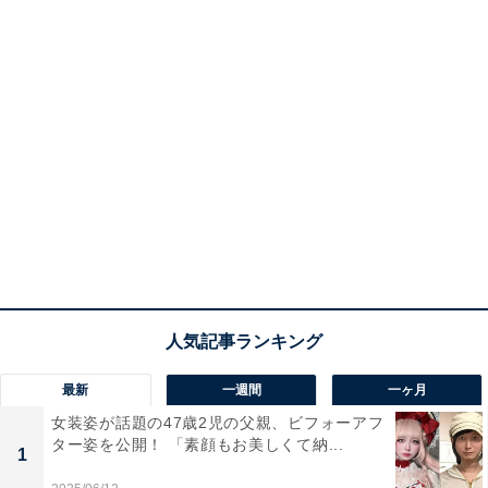
最新
一週間
一ヶ月
女装姿が話題の47歳2児の父親、ビフォーアフ
ター姿を公開！ 「素顔もお美しくて納...
1