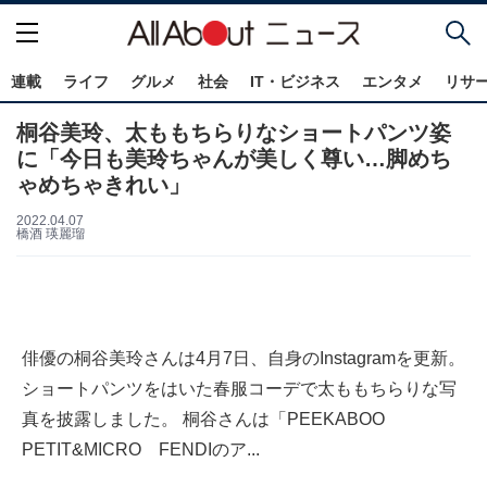
連載
ライフ
グルメ
社会
IT・ビジネス
エンタメ
リサ
桐谷美玲、太ももちらりなショートパンツ姿
に「今日も美玲ちゃんが美しく尊い…脚めち
ゃめちゃきれい」
2022.04.07
橋酒 瑛麗瑠
俳優の桐谷美玲さんは4月7日、自身のInstagramを更新。
ショートパンツをはいた春服コーデで太ももちらりな写
真を披露しました。 桐谷さんは「PEEKABOO
PETIT&MICRO FENDIのア...