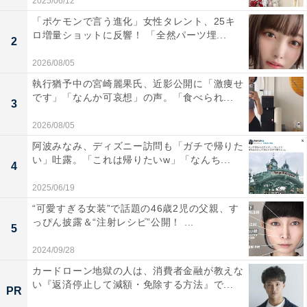
2025/06/12
「ポケモンで言う進化」女性タレント、25キ
ロ増量ショットに反響！ 「全然パーツ埋...
2
2026/08/05
執行猶予中の宮崎麗果氏、近影公開に「激痩せ
です」「なんか可哀想」の声。「食べられ...
3
2026/08/05
阿波みなみ、ディズニー訪問も「ガチで帰りた
い」吐露。「これは帰りたいw」「なんち...
4
2025/06/19
“可愛すぎる女装”で話題の46歳2児の父親、す
っぴん披露＆“注射レシピ”公開！ ...
5
2024/09/28
カードローン地獄の人は、消費者金融が教えな
い『返済停止して減額・免除する方法』で...
PR