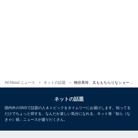
All About ニュース
ネットの話題
桐谷美玲、太ももちらりなショートパンツ姿に「今日も美玲ちゃんが美しく尊い…脚めちゃめちゃきれい」
ネットの話題
国内外のSNSで話題の人＆トピックをタイムリーにお届けします。知ってる
だけでちょっと得する、なんだか楽しい気分になれる、ネット発「知ら（な
きゃ）損」ニュースが盛りだくさん。