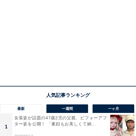
最新
一週間
一ヶ月
女装姿が話題の47歳2児の父親、ビフォーアフ
ター姿を公開！ 「素顔もお美しくて納...
1