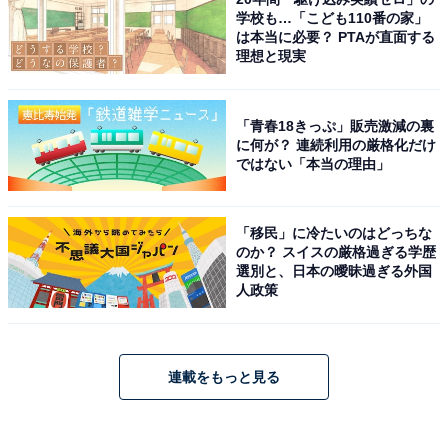
学校も…「こども110番の家」
は本当に必要？ PTAが直面する
理想と現実
「青春18きっぷ」販売激減の裏
に何が？ 連続利用の厳格化だけ
ではない「本当の理由」
「移民」に冷たいのはどっちな
のか？ スイスの厳格過ぎる学歴
選別と、日本の曖昧過ぎる外国
人政策
連載をもっと見る