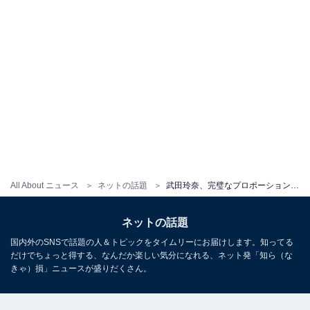
All About ニュース
ネットの話題
武田玲奈、完璧なプロポーションでボディウエア姿を披露！ 「世界一のスタイル」「れなたん最高」
ネットの話題
国内外のSNSで話題の人＆トピックをタイムリーにお届けします。知ってる
だけでちょっと得する、なんだか楽しい気分になれる、ネット発「知ら（な
きゃ）損」ニュースが盛りだくさん。