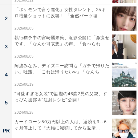
2025/06/12
「ポケモンで言う進化」女性タレント、25キ
ロ増量ショットに反響！ 「全然パーツ埋...
2
2026/08/05
執行猶予中の宮崎麗果氏、近影公開に「激痩せ
です」「なんか可哀想」の声。「食べられ...
3
2026/08/05
阿波みなみ、ディズニー訪問も「ガチで帰りた
い」吐露。「これは帰りたいw」「なんち...
4
2025/06/19
“可愛すぎる女装”で話題の46歳2児の父親、す
っぴん披露＆“注射レシピ”公開！ ...
5
2024/09/28
カードローン50万円以上の人は、返済を3～6
ヶ月停止して『大幅に減額してから返済...
PR