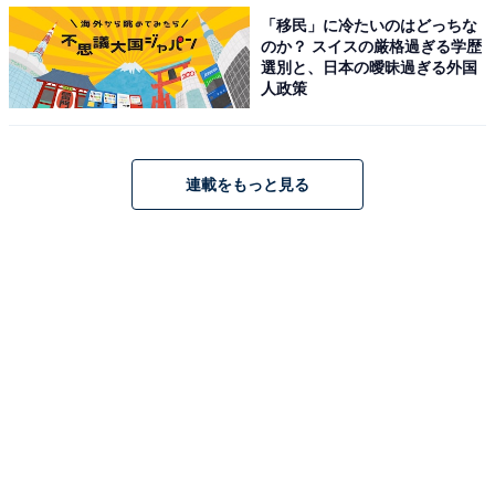
「移民」に冷たいのはどっちな
のか？ スイスの厳格過ぎる学歴
選別と、日本の曖昧過ぎる外国
人政策
連載をもっと見る
「北海道産さくらます」（税込110円）
また、甘みたっぷりの「桜えび軍艦」（税込165円）
や、上品な脂の乗りと強いうま味が最高の味ともいわれ
る「国産活〆しまあじ 」（税込308円）、ふわふわした
口当たりを楽しめる「ほうぼうの天ぷら握り」（税込
165円）なども登場します。