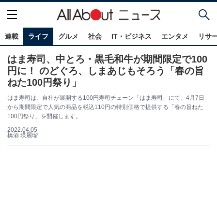
連載
ライフ
グルメ
社会
IT・ビジネス
エンタメ
リサ
はま寿司、中とろ・黒毛和牛が期間限定で100
円に！ のどぐろ、しまあじもそろう「春の旨
ねた100円祭り」
はま寿司は、自社が展開する100円寿司チェーン「はま寿司」にて、4月7日
から期間限定で人気の商品を税込110円の特別価格で提供する「春の旨ねた
100円祭り」を開催します。
2022.04.05
橋酒 瑛麗瑠