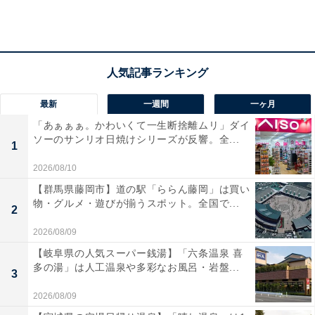
フェアは前半と後半に分かれ、前半は4月7～17日まで、
後半は18～27日までです。前半は「みなみまぐろ中と
ろ」を特別価格の税込110円で、後半は「黒毛和牛握
り」を税込110円で販売します。2つのネタは前半と後半
最新
一週間
一ヶ月
だけ安くなります（通常は税込165円）。
「あぁぁぁ。かわいくて一生断捨離ムリ」ダイ
ソーのサンリオ日焼けシリーズが反響。全...
1
2026/08/10
【群馬県藤岡市】道の駅「ららん藤岡」は買い
物・グルメ・遊びが揃うスポット。全国で...
2
2026/08/09
【岐阜県の人気スーパー銭湯】「六条温泉 喜
多の湯」は人工温泉や多彩なお風呂・岩盤...
3
2026/08/09