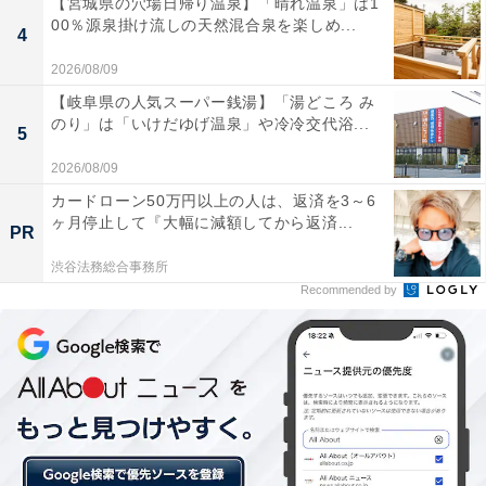
【宮城県の穴場日帰り温泉】「晴れ温泉」は1
「みなみまぐろ中とろ」（4月7～17日まで税込110円）
00％源泉掛け流しの天然混合泉を楽しめ...
4
2026/08/09
【岐阜県の人気スーパー銭湯】「湯どころ み
のり」は「いけだゆげ温泉」や冷冷交代浴...
5
2026/08/09
カードローン50万円以上の人は、返済を3～6
ヶ月停止して『大幅に減額してから返済...
PR
渋谷法務総合事務所
Recommended by
「黒毛和牛握り」（18～27日まで税込110円）
フェア全体を通して税込110円で食べられるネタは、脂
の乗りが抜群の「炙りのどぐろ」、舌触りの良さや甘み