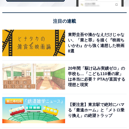
が特長の「北海道産さくらます」、噛むほどうま味が増
す「いかげそ」です。どれも春が旬の売り切れ御免のネ
タです。
注目の連載
東野圭吾や湊かなえだけじゃな
い、「業と罪」を描く『映画ち
いかわ』から強く連想した映画
8選
20年間「駆け込み実績ゼロ」の
学校も…「こども110番の家」
は本当に必要？ PTAが直面する
理想と現実
【要注意】東京駅で絶対にハマ
「炙りのどぐろ」（税込110円）
る「最遠ホーム」と「メトロ乗
り換え」の絶望トラップ