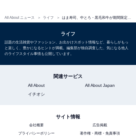
All About ニュース
ライフ
はま寿司、中とろ・黒毛和牛が期間限定で100円に！ のどぐろ、しまあじもそろう「春の旨ねた100円祭り」
ライフ
話題の生活雑貨やファッション、お出かけスポット情報など、暮らしがもっ
と楽しく、豊かになるヒントが満載。編集部が独自調査した、気になる他人
のライフスタイル事情も公開しています。
「桜えび軍艦」（税込165円）
関連サービス
All About
All About Japan
イチオシ
サイト情報
会社概要
広告掲載
プライバシーポリシー
著作権・商標・免責事項