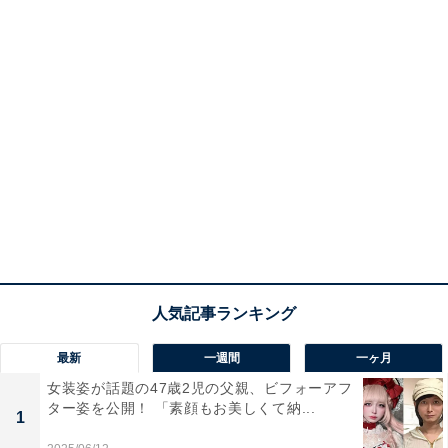
最新
一週間
一ヶ月
女装姿が話題の47歳2児の父親、ビフォーアフ
ター姿を公開！ 「素顔もお美しくて納...
1