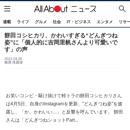
連載
ライフ
グルメ
社会
IT・ビジネス
エンタメ
リサ
餅田コシヒカリ、かわいすぎる“どんぎつね
姿”に「個人的に吉岡里帆さんより可愛いで
す」の声
2022.04.05
橋酒 瑛麗瑠
お笑いコンビ・駆け抜けて軽トラの餅田コシヒカリさん
は4月5日、自身のInstagramを更新。“どんぎつね姿”を披
露し、「か、かわいい…」と反響を呼んでいます。 餅田
さんは「どんぎつねショットPart...