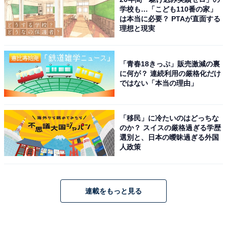
学校も…「こども110番の家」
は本当に必要？ PTAが直面する
理想と現実
「青春18きっぷ」販売激減の裏
に何が？ 連続利用の厳格化だけ
ではない「本当の理由」
「移民」に冷たいのはどっちな
のか？ スイスの厳格過ぎる学歴
選別と、日本の曖昧過ぎる外国
人政策
連載をもっと見る