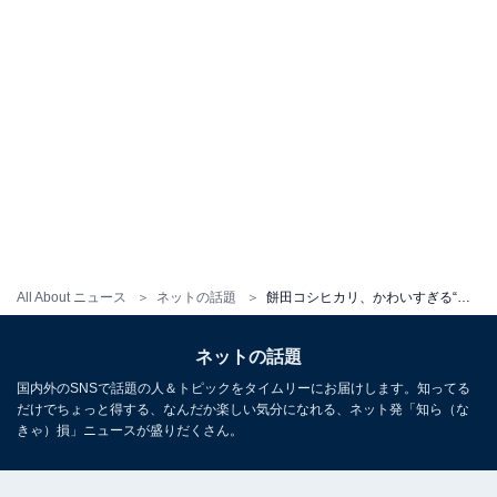
All About ニュース
ネットの話題
餅田コシヒカリ、かわいすぎる“どんぎつね姿”に「個人的に吉岡里帆さんより可愛いです」の声
ネットの話題
国内外のSNSで話題の人＆トピックをタイムリーにお届けします。知ってる
だけでちょっと得する、なんだか楽しい気分になれる、ネット発「知ら（な
きゃ）損」ニュースが盛りだくさん。