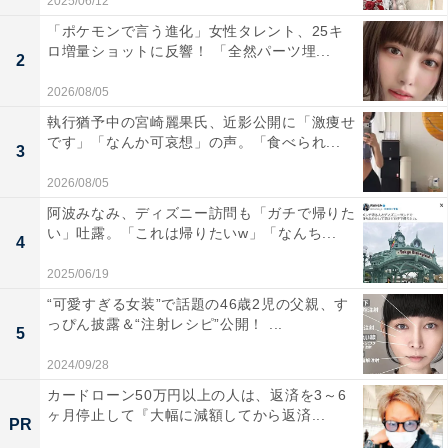
2025/06/12
「ポケモンで言う進化」女性タレント、25キ
ロ増量ショットに反響！ 「全然パーツ埋...
2
2026/08/05
執行猶予中の宮崎麗果氏、近影公開に「激痩せ
です」「なんか可哀想」の声。「食べられ...
3
2026/08/05
阿波みなみ、ディズニー訪問も「ガチで帰りた
い」吐露。「これは帰りたいw」「なんち...
4
2025/06/19
“可愛すぎる女装”で話題の46歳2児の父親、す
っぴん披露＆“注射レシピ”公開！ ...
5
2024/09/28
カードローン50万円以上の人は、返済を3～6
ヶ月停止して『大幅に減額してから返済...
PR