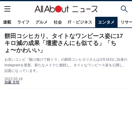
連載
ライフ
グルメ
社会
IT・ビジネス
エンタメ
リサ
餅田コシヒカリ、タイトなワンピース姿に17
キロ減の成果「壇蜜さんにも似てる」「ち
ょ〜かわいい」
お笑いコンビ「駆け抜けて軽トラ」の餅田コシヒカリさんは3月16日に自身の
Instagramを更新。新たなメイクに挑戦し、タイトなワンピース姿を公開し、
話題になっています。
2022.03.16
加藤 圭悟