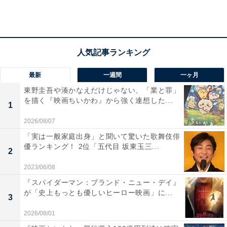
減量後も習慣的な運動を心掛けているとのことで、どん
どん美しくなっていく餅田さんの今後が楽しみですね。
最新
一週間
一ヶ月
＞次ページ：コシヒカリ餅田さんのほかの投稿も見る
東野圭吾や湊かなえだけじゃない、「業と罪」
を描く『映画ちいかわ』から強く連想した...
1
【おすすめ記事】
・
2026/08/07
餅田コシヒカリ、17キロ減量後の全身ショットを披露！
「実は一般家庭出身」と聞いて驚いた歌舞伎俳
優ランキング！ 2位「五代目 坂東玉三...
「可愛すぎ」「ナチュラルな感じがステキ」
2
・
2023/06/08
「めちゃくちゃ痩せてますね〜」餅田コシヒカリ、10キ
『スパイダーマン：ブランド・ニュー・デイ』
ロ減の最新ショットを披露
が「史上もっとも優しいヒーロー映画」に...
3
・
2026/08/01
餅田コシヒカリ、17キロ減でセーラー服姿披露！ 「うわ