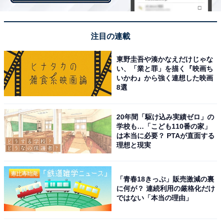
注目の連載
1
2
東野圭吾や湊かなえだけじゃな
い、「業と罪」を描く『映画ち
いかわ』から強く連想した映画
8選
20年間「駆け込み実績ゼロ」の
学校も…「こども110番の家」
は本当に必要？ PTAが直面する
理想と現実
「青春18きっぷ」販売激減の裏
に何が？ 連続利用の厳格化だけ
ではない「本当の理由」