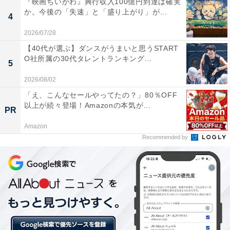
『映画ちいかわ』興行収入100億円到達は確実
～可愛い 餅田ちゃんと付き合いたい」
か。今後の「失速」と「盛り上がり」が...
4
・
2026/07/28
餅田コシヒカリ、“中村アン系”の美女にイメチェン！
【40代が選ぶ】ダンスがうまいと思うSTART
「一気にお姉さん感 すごい似合ってるー」
O社所属の30代タレントランキング...
5
2026/08/02
「え、こんなセールやってたの？」80％OFF
以上が続々登場！Amazonの本気が...
PR
Amazon
Recommended by