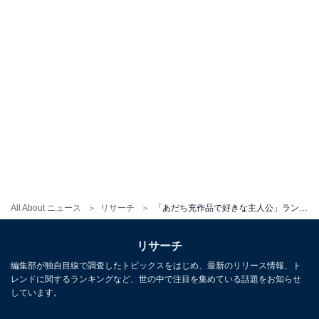
All About ニュース
リサーチ
「あだち充作品で好きな主人公」ランキング！ 3位「若松真人」、2位「国見比呂」、1位は？
リサーチ
編集部が独自目線で調査したトピックスをはじめ、最新のリリース情報、ト
レンドに関するランキングなど、世の中で注目を集めている話題をお知らせ
しています。