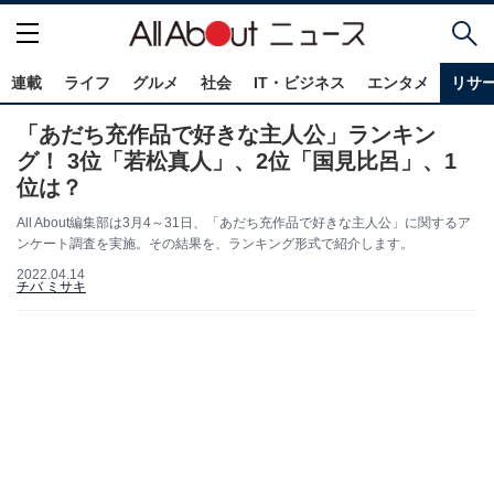
連載
ライフ
グルメ
社会
IT・ビジネス
エンタメ
リサ
「あだち充作品で好きな主人公」ランキン
グ！ 3位「若松真人」、2位「国見比呂」、1
位は？
All About編集部は3月4～31日、「あだち充作品で好きな主人公」に関するア
ンケート調査を実施。その結果を、ランキング形式で紹介します。
2022.04.14
チバ ミサキ