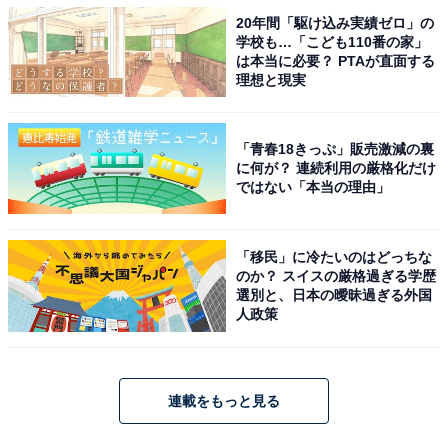
20年間「駆け込み実績ゼロ」の
学校も…「こども110番の家」
は本当に必要？ PTAが直面する
理想と現実
「青春18きっぷ」販売激減の裏
に何が？ 連続利用の厳格化だけ
ではない「本当の理由」
「移民」に冷たいのはどっちな
のか？ スイスの厳格過ぎる学歴
選別と、日本の曖昧過ぎる外国
人政策
連載をもっと見る