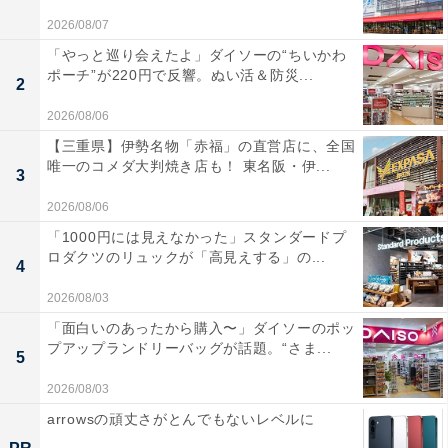
2026/08/07
「やっと巡り会えたよ」ダイソーの“ちいかわ
ポーチ”が220円で反響。ぬい活＆防災...
2
2026/08/06
【三重県】伊勢名物「赤福」の直営店に、全国
唯一のコメダ大判焼き店も！ 東名阪・伊...
3
2026/08/06
「1000円には見えなかった」スタンダードプ
ロダクツのリュックが「高見えする」の...
4
2026/08/03
「面白いのあったから購入〜」ダイソーのポッ
プアップランドリーバッグが話題。“さま...
5
2026/08/03
arrowsの頑丈さがとんでもないレベルに