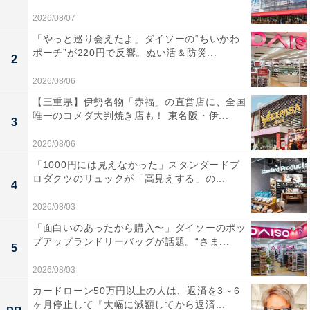
2026/08/07
「やっと巡り会えたよ」ダイソーの“ちいかわ
ポーチ”が220円で反響。ぬい活＆防災...
2
2026/08/06
【三重県】伊勢名物「赤福」の直営店に、全国
唯一のコメダ大判焼き店も！ 東名阪・伊...
3
2026/08/06
「1000円には見えなかった」スタンダードプ
ロダクツのリュックが「高見えする」の...
4
2026/08/03
「面白いのあったから購入〜」ダイソーのポッ
プアップランドリーバッグが話題。“さま...
5
2026/08/03
カードローン50万円以上の人は、返済を3～6
ヶ月停止して『大幅に減額してから返済...