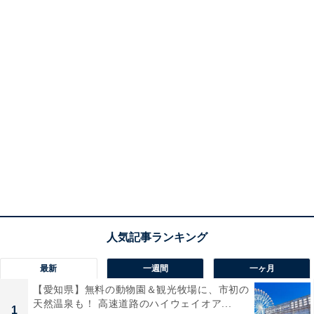
最新
一週間
一ヶ月
【愛知県】無料の動物園＆観光牧場に、市初の
天然温泉も！ 高速道路のハイウェイオア...
1