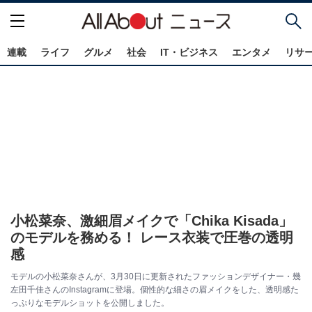
連載
ライフ
グルメ
社会
IT・ビジネス
エンタメ
リサ
小松菜奈、激細眉メイクで「Chika Kisada」
のモデルを務める！ レース衣装で圧巻の透明
感
モデルの小松菜奈さんが、3月30日に更新されたファッションデザイナー・幾
左田千佳さんのInstagramに登場。個性的な細さの眉メイクをした、透明感た
っぷりなモデルショットを公開しました。