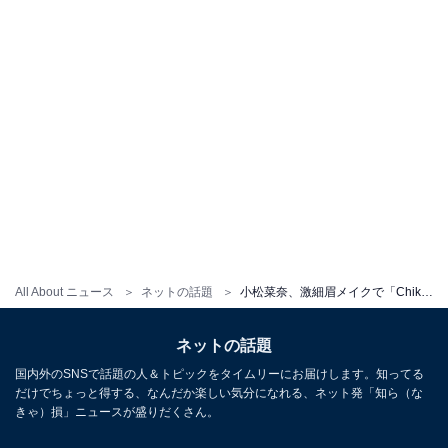
All About ニュース
ネットの話題
小松菜奈、激細眉メイクで「Chika Kisada」のモデルを務める！ レース衣装で圧巻の透明感
ネットの話題
国内外のSNSで話題の人＆トピックをタイムリーにお届けします。知ってる
だけでちょっと得する、なんだか楽しい気分になれる、ネット発「知ら（な
きゃ）損」ニュースが盛りだくさん。