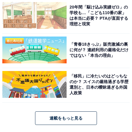
20年間「駆け込み実績ゼロ」の
学校も…「こども110番の家」
は本当に必要？ PTAが直面する
理想と現実
「青春18きっぷ」販売激減の裏
に何が？ 連続利用の厳格化だけ
ではない「本当の理由」
「移民」に冷たいのはどっちな
のか？ スイスの厳格過ぎる学歴
選別と、日本の曖昧過ぎる外国
人政策
連載をもっと見る