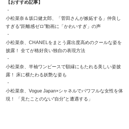
【おすすめ記事】
・
小松菜奈＆坂口健太郎、「菅田さんが嫉妬する」仲良し
すぎる“距離感ゼロ”動画に「かわいすぎ」の声
・
小松菜奈、CHANELをまとう露出度高めのクールな姿を
披露！ 全てが格好良い独自の表現方法
・
小松菜奈、半袖ワンピースで額縁にもたれる美しい姿披
露！ 床に横たわる妖艶な姿も
・
小松菜奈、Vogue Japan×シャネルでパワフルな女性を体
現！ 「見たことのない“自分”と遭遇する」